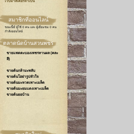
เวปมาสเตอร์จำเป็น
สมาชิกที่ออนไลน์
ขณะนี้มี
ผู้ใช้ 0 คน
และ
ผู้เยี่ยมชม 0 คน
กำลังออนไลน์
ตลาดนัดบ้านสวนพชร
ขายแพดตะบองเพชรทานผล (คละ
สี)
ขายต้นกล้ามะพลับ
ขายต้นโฮย่ารูปหัวใจ
ขายต้นมะหวดเพาะเมล็ด
ขายต้นมะยมแดงเพาะเมล็ด
ขายต้นยอบ้าน