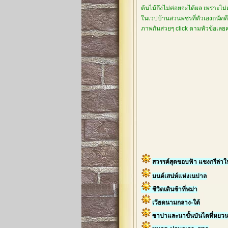
ต้นไม้ถึงไม่ค่อยจะได้ผล เพราะไม
ในเวปบ้านสวนพชรที่ตัวเองถนัดดีกว
ภาพกันสวยๆ click ตามหัวข้อเล
สวรรค์สุดขอบฟ้า แชงกรีล่า
มนต์เสน่ห์แห่งเนปาล
ชีวิตเดินช้าที่พม่า
เวียดนามกลาง-ใต้
ซาปาและนาขั้นบันไดที่หยว