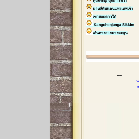
ทุบกระปุกบุกเกาะชวา
บาหลีดินแดนแห่งเทพเจ้า
เขาสอยดาวใต้
Kangchenjunga Sikkim
เส้นทางสายบางตะบูน
น
mobileph