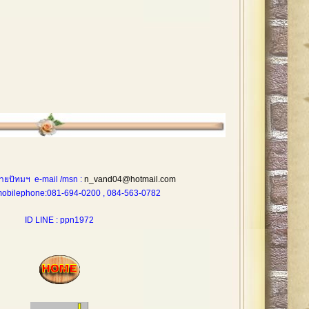
ายปัทมฯ e-mail /msn :
n_vand04@hotmail.com
one:081-694-0200 , 084-563-0782
ID LINE : ppn1972