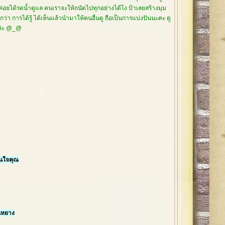
่ค่อยได้รดน้ำดูแล คนเราจะให้ถนัดไปทุกอย่างได้ไง ป้าเลยสร้างมุม
่า การได้รู้ ได้เห็นแล้วนำมาให้คนอื่นดู ถือเป็นการแบ่งปันนะคะ ดู
ยค่ะ @_@
ในใจคุณ
นหยาง