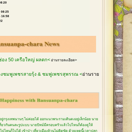
08:20
- 08:25
- 16:58
22
กช่อง 50 เครือใหญ่ ผลดก<
อ่านรายละเอียด>
งชมพูเพชรสายรุ้ง & ชมพู่เพชรสุพรรณ <
อ่านราย
อยู่กรุงเทพนานๆ ไม่ค่อยได้ ออกแนวพระรามเดินดงอยู่เล็กน้อย นาย
เที่ยวกันคนละรูปแบบ นายปัทม์มีครอบครัวแล้วไปไหนก็ต้องดูให้
ปไหนก็ไปได้ เข้าป่า เที่ยวเมืองล้วนไม่ติดขัด ด้วยเหตุนี้เวลาปลูก