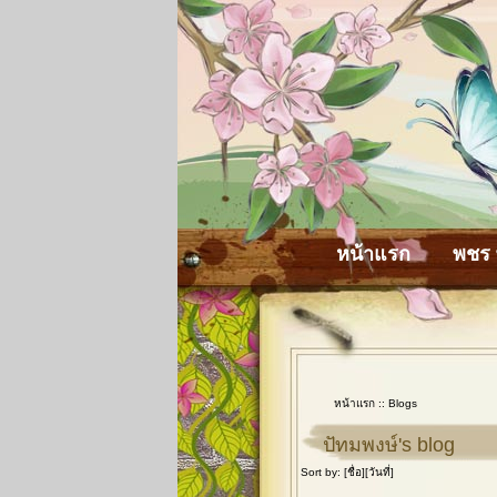
หน้าแรก
พชร 
หน้าแรก
::
Blogs
ปัทมพงษ์'s blog
Sort by: [
ชื่อ
][
วันที่
]