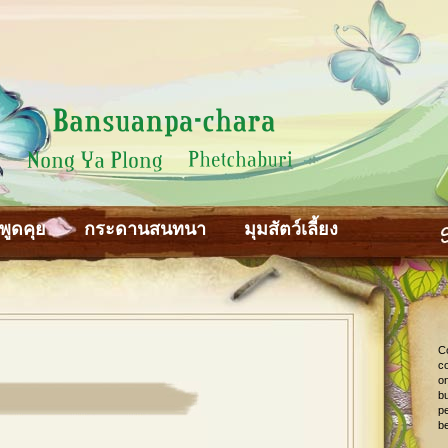
พูดคุย
กระดานสนทนา
มุมสัตว์เลี้ยง
C
co
o
bu
pe
be