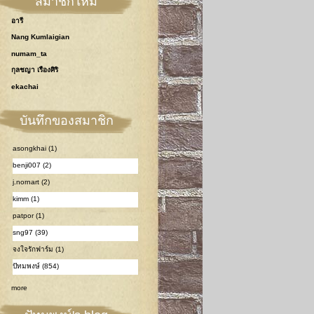
สมาชิกใหม่
อารี
Nang Kumlaigian
numam_ta
กุลชญา เรืองศิริ
ekachai
บันทึกของสมาชิก
asongkhai (1)
benji007 (2)
j.nornart (2)
kimm (1)
patpor (1)
sng97 (39)
จงใจรักฟาร์ม (1)
ปัทมพงษ์ (854)
more