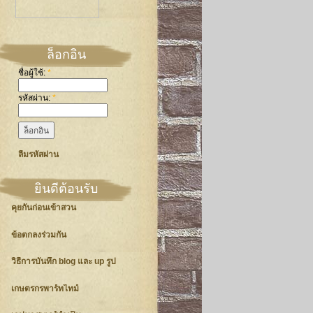
ล็อกอิน
ชื่อผู้ใช้:
*
รหัสผ่าน:
*
ลืมรหัสผ่าน
ยินดีต้อนรับ
คุยกันก่อนเข้าสวน
ข้อตกลงร่วมกัน
วิธีการบันทึก blog และ up รูป
เกษตรกรพาร์ทไทม์