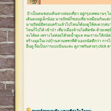
ป้าเป็นคนชอบเดินทางท่องเที่ยว อยู่กรุงเทพนานๆ 
เดินดงอยู่เล็กน้อย นายปัทม์ก็ชอบเที่ยวเหมือนกันแต
นายปัทม์มีครอบครัวแล้วไปไหนก็ต้องดูให้สะดวกสบาย
ไหนก็ไปได้ เข้าป่า เที่ยวเมืองล้วนไม่ติดขัด ด้วยเหตุ
จะได้ผล เพราะไม่ค่อยได้รดน้ำดูแล คนเราจะให้ถนัด
สร้างมุมในเวปบ้านสวนพชรที่ตัวเองถนัดดีกว่า การได
อื่นดู ถือเป็นการแบ่งปันนะคะ ดูภาพกันสวยๆ click