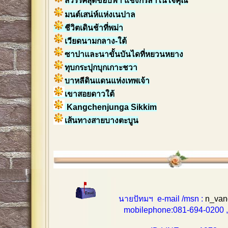
สวรรค์สุดขอบฟ้า แชงกรีล่าในใจคุณ
มนต์เสน่ห์แห่งเนปาล
ชีวิตเดินช้าที่พม่า
เวียดนามกลาง-ใต้
ซาปาและนาขั้นบันไดที่หยวนหยาง
ทุบกระปุกบุกเกาะชวา
บาหลีดินแดนแห่งเทพเจ้า
เขาสอยดาวใต้
Kangchenjunga Sikkim
เส้นทางสายบางตะบูน
นายปัทมฯ e-mail /msn :
n_van
mobilephone:081-694-0200 , 0