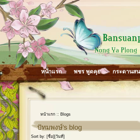
หน้าแรก
พชร พูดคุย
กระดานส
หน้าแรก
::
Blogs
ปัทมพงษ์'s blog
Sort by: [
ชื่อ
][
วันที่
]