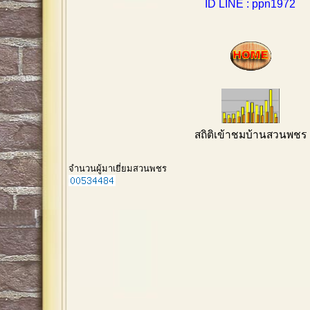
ID LINE : ppn1972
สถิติเข้าชมบ้านสวนพชร
จำนวนผู้มาเยี่ยมสวนพชร