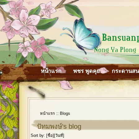
หน้าแรก
พชร พูดคุย
กระดานส
หน้าแรก
::
Blogs
ปัทมพงษ์'s blog
Sort by: [
ชื่อ
][
วันที่
]