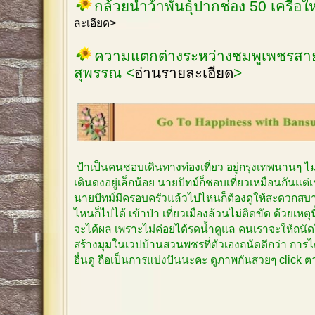
กล้วยน้ำว้าพันธุ์ปากช่อง 50 เครือ
ละเอียด>
ความแตกต่างระหว่างชมพูเพชรสายร
สุพรรณ <
อ่านรายละเอียด
>
ป้าเป็นคนชอบเดินทางท่องเที่ยว อยู่กรุงเทพนานๆ 
เดินดงอยู่เล็กน้อย นายปัทม์ก็ชอบเที่ยวเหมือนกันแต
นายปัทม์มีครอบครัวแล้วไปไหนก็ต้องดูให้สะดวกสบาย
ไหนก็ไปได้ เข้าป่า เที่ยวเมืองล้วนไม่ติดขัด ด้วยเหตุ
จะได้ผล เพราะไม่ค่อยได้รดน้ำดูแล คนเราจะให้ถนัด
สร้างมุมในเวปบ้านสวนพชรที่ตัวเองถนัดดีกว่า การได
อื่นดู ถือเป็นการแบ่งปันนะคะ ดูภาพกันสวยๆ click