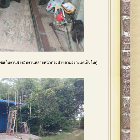
้ไม่พอเก็บงานช่างมันงานหลายหน้าต้องทำหลายอย่างแต่เก็บในตู้