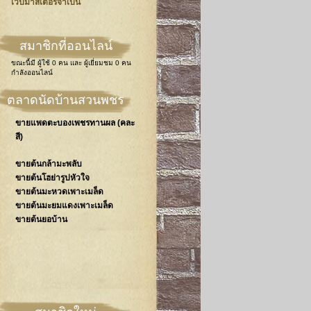
เวปมาสเตอร์จำเป็น
สมาชิกที่ออนไลน์
ขณะนี้มี
ผู้ใช้ 0 คน
และ
ผู้เยี่ยมชม 0 คน
กำลังออนไลน์
ตลาดนัดบ้านสวนพชร
ขายแพดตะบองเพชรทานผล (คละ
สี)
ขายต้นกล้ามะพลับ
ขายต้นโฮย่ารูปหัวใจ
ขายต้นมะหวดเพาะเมล็ด
ขายต้นมะยมแดงเพาะเมล็ด
ขายต้นยอบ้าน