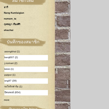
สมาชิกใหม่
อารี
Nang Kumlaigian
numam_ta
กุลชญา เรืองศิริ
ekachai
บันทึกของสมาชิก
asongkhai (1)
benji007 (2)
j.nornart (2)
kimm (1)
patpor (1)
sng97 (39)
จงใจรักฟาร์ม (1)
ปัทมพงษ์ (854)
more