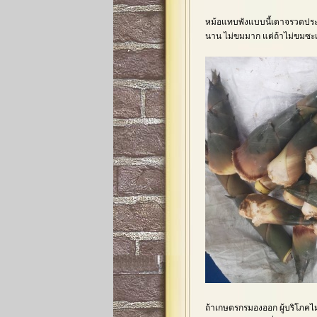
หม้อแทบพังแบบนี้เตาจรวดประสิ
นาน ไม่ขมมาก แต่ถ้าไม่ขมซะเ
ถ้าเกษตรกรมองออก ผู้บริโภคไม