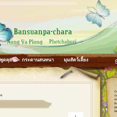
พูดคุย
กระดานสนทนา
มุมสัตว์เลี้ยง
C
og
co
o
bu
pe
be