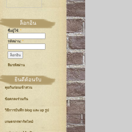
ล็อกอิน
ชื่อผู้ใช้:
*
รหัสผ่าน:
*
ลืมรหัสผ่าน
ยินดีต้อนรับ
คุยกันก่อนเข้าสวน
ข้อตกลงร่วมกัน
วิธีการบันทึก blog และ up รูป
เกษตรกรพาร์ทไทม์