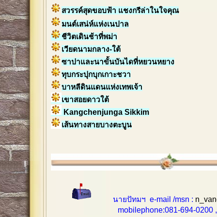
สวรรค์สุดขอบฟ้า แชงกรีล่าในใจคุณ
มนต์เสน่ห์แห่งเนปาล
ชีวิตเดินช้าที่พม่า
เวียดนามกลาง-ใต้
ซาปาและนาขั้นบันไดที่หยวนหยาง
ทุบกระปุกบุกเกาะชวา
บาหลีดินแดนแห่งเทพเจ้า
เขาสอยดาวใต้
Kangchenjunga Sikkim
เส้นทางสายบางตะบูน
นายปัทมฯ e-mail /msn :
n_van
mobilephone:081-694-0200 , 0