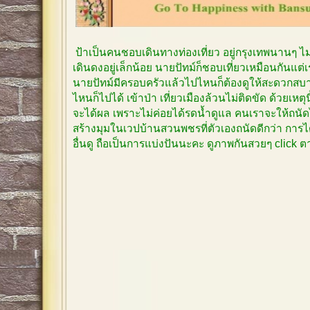
ป้าเป็นคนชอบเดินทางท่องเที่ยว อยู่กรุงเทพนานๆ 
เดินดงอยู่เล็กน้อย นายปัทม์ก็ชอบเที่ยวเหมือนกันแต
นายปัทม์มีครอบครัวแล้วไปไหนก็ต้องดูให้สะดวกสบาย
ไหนก็ไปได้ เข้าป่า เที่ยวเมืองล้วนไม่ติดขัด ด้วยเหตุ
จะได้ผล เพราะไม่ค่อยได้รดน้ำดูแล คนเราจะให้ถนัด
สร้างมุมในเวปบ้านสวนพชรที่ตัวเองถนัดดีกว่า การได
อื่นดู ถือเป็นการแบ่งปันนะคะ ดูภาพกันสวยๆ click