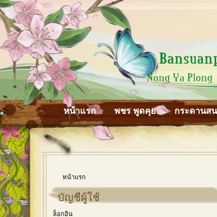
หน้าแรก
พชร พูดคุย
กระดานส
หน้าแรก
บัญชีผู้ใช้
ล็อกอิน