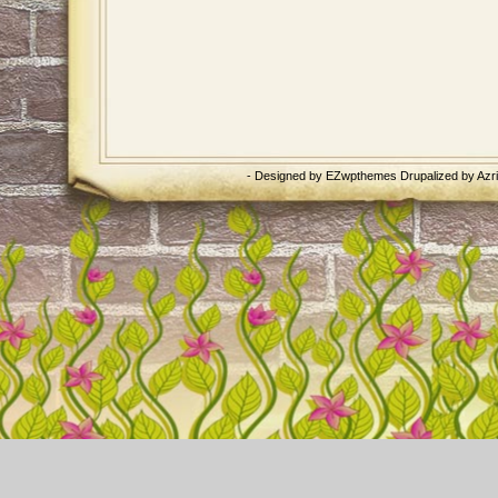
- Designed by
EZwpthemes
Drupalized by
Azr