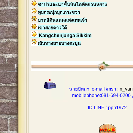
ซาปาและนาขั้นบันไดที่หยวนหยาง
ทุบกระปุกบุกเกาะชวา
บาหลีดินแดนแห่งเทพเจ้า
เขาสอยดาวใต้
Kangchenjunga Sikkim
เส้นทางสายบางตะบูน
นายปัทมฯ e-mail /msn :
n_van
mobilephone:081-694-0200 , 0
ID LINE : ppn1972