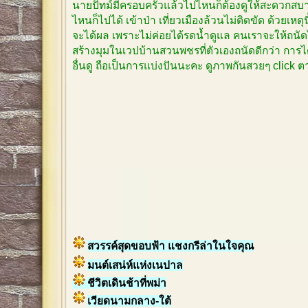
นายปัทม์มีครอบครัวแล้วไปไหนก็ต้องดูให้สะดวกสบาย
ไหนก็ไปได้ เข้าป่า เที่ยวเมืองล้วนไม่ติดขัด ด้วยเหตุ
จะได้ผล เพราะไม่ค่อยได้รดน้ำดูแล คนเราจะให้ถนัด
สร้างมุมในเวปบ้านสวนพชรที่ตัวเองถนัดดีกว่า การได
อื่นดู ถือเป็นการแบ่งปันนะคะ ดูภาพกันสวยๆ click
สวรรค์สุดขอบฟ้า แชงกรีล่าในใจคุณ
มนต์เสน่ห์แห่งเนปาล
ชีวิตเดินช้าที่พม่า
เวียดนามกลาง-ใต้