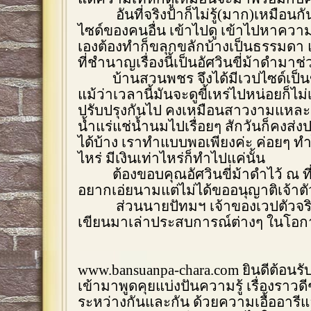
อันที่จริงป้าก็ไม่รู้(มาก)เหมือน
ไซด์ของคนอื่น เข้าไปดู เข้าไปหาความ
เองต้องทำก็ขลุกขลักบ้างเป็นธรรมดา แต
ที่ชำนาญเรื่องนี้เป็นอัศวินขี่ม้าดำมาช
บ้านสวนพชร จึงได้มีเวปไซด์เป็นข
แม้ว่าเวลานี้มันจะดูขี้เหร่ไปหน่อยก็ไ
ปรับปรุงกันไป คงเหมือนสาวงามแหละค
น้ำแร่แช่น้ำนมไปเรื่อยๆ สักวันก็คงส่
ได้บ้าง เราทำแบบพอเพียงค่ะ ค่อยๆ ทำไ
ไหร่ มีเงินเท่าไหร่ก็ทำไปแค่นั้น
ต้องขอบคุณอัศวินขี่ม้าดำไว้ ณ ที่นี้
อยากเอ่ยนามแต่ไม่ได้ขออนุญาติเจ้าตั
ส่วนนายปัทมฯ เจ้าของเวปตัวจริ
เขียนมาเล่าประสบการณ์ต่างๆ ในโอก
www.bansuanpa-chara.com
ยินดีต้อนร
เข้ามาพูดคุยแบ่งปันความรู้ เรื่องราวดี
ระหว่างกันและกัน ด้วยความเอื้ออารี