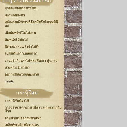
blog ล่าสุดของสมาชิก
ผุก็ต้องซ่อมต้องทำใหม่
มีงานก็ต้องทำ
พนักงานเฝ้าสวนก็ต้องมีสวัสดิภาพที่ดี
นะ
เมื่อฝนพร่ำก็ไม่ได้งาน
ต้มหน่อไม้ต่อไป
พี่ตาลมาสวน ยังจำได้ดี
ใบดันดินจากเหล็กฉาก
งานเก่า ก็วนๆๆไปหล่อตีนเสา ปูนกาว
หางผาน 2 มาเล้ว
อยากมีสิสดใสก็ต้องทาสี
อ่านต่อ
กระทู้ใหม่
ราคาที่จับต้องได้
การจราจรจากบ้านไปสวน และสวนกลับ
บ้าน
จำหน่ายเปลือกส้มซ่าแห้ง
เหล็กทำเครื่องมือเกษตร