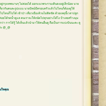
อยู่กรุงเทพนานๆ ไม่ค่อยได้ ออกแนวพระรามเดินดงอยู่เล็กน้อย นาย
เที่ยวกันคนละรูปแบบ นายปัทม์มีครอบครัวแล้วไปไหนก็ต้องดูให้
ปไหนก็ไปได้ เข้าป่า เที่ยวเมืองล้วนไม่ติดขัด ด้วยเหตุนี้เวลาปลูก
่ค่อยได้รดน้ำดูแล คนเราจะให้ถนัดไปทุกอย่างได้ไง ป้าเลยสร้างมุม
่า การได้รู้ ได้เห็นแล้วนำมาให้คนอื่นดู ถือเป็นการแบ่งปันนะคะ ดู
ยค่ะ @_@
ในใจคุณ