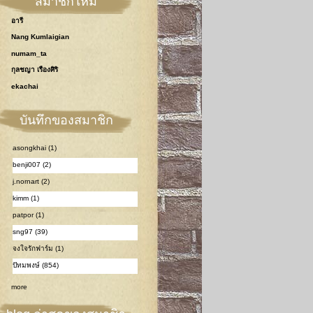
สมาชิกใหม่
อารี
Nang Kumlaigian
numam_ta
กุลชญา เรืองศิริ
ekachai
บันทึกของสมาชิก
asongkhai (1)
benji007 (2)
j.nornart (2)
kimm (1)
patpor (1)
sng97 (39)
จงใจรักฟาร์ม (1)
ปัทมพงษ์ (854)
more