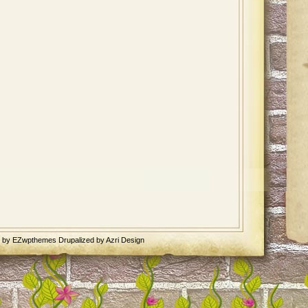
d by
EZwpthemes
Drupalized by
Azri Design