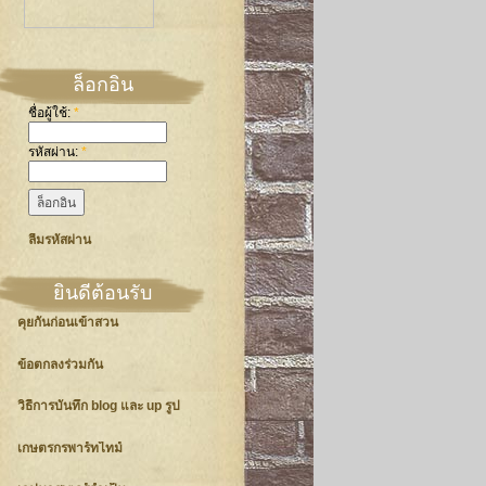
ล็อกอิน
ชื่อผู้ใช้:
*
รหัสผ่าน:
*
ลืมรหัสผ่าน
ยินดีต้อนรับ
คุยกันก่อนเข้าสวน
ข้อตกลงร่วมกัน
วิธีการบันทึก blog และ up รูป
เกษตรกรพาร์ทไทม์