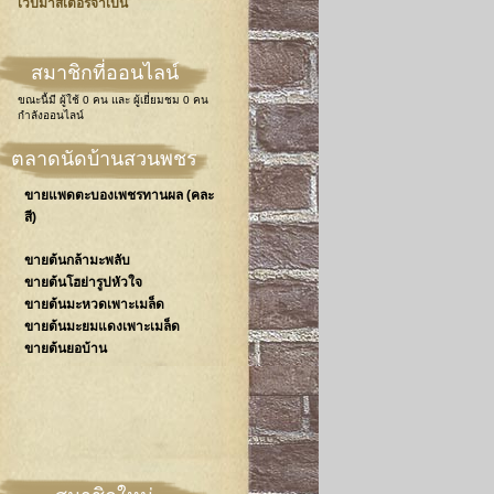
เวปมาสเตอร์จำเป็น
สมาชิกที่ออนไลน์
ขณะนี้มี
ผู้ใช้ 0 คน
และ
ผู้เยี่ยมชม 0 คน
กำลังออนไลน์
ตลาดนัดบ้านสวนพชร
ขายแพดตะบองเพชรทานผล (คละ
สี)
ขายต้นกล้ามะพลับ
ขายต้นโฮย่ารูปหัวใจ
ขายต้นมะหวดเพาะเมล็ด
ขายต้นมะยมแดงเพาะเมล็ด
ขายต้นยอบ้าน