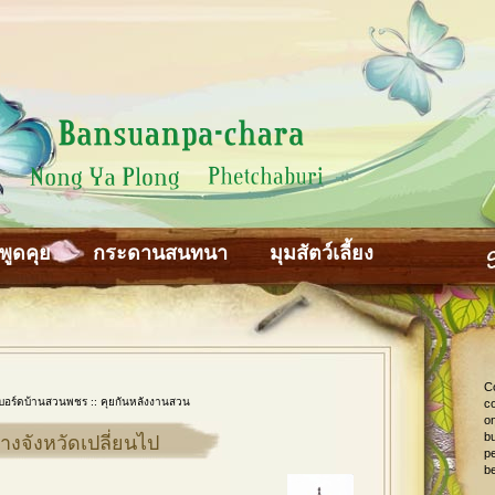
พูดคุย
กระดานสนทนา
มุมสัตว์เลี้ยง
C
บอร์ดบ้านสวนพชร
::
คุยกันหลังงานสวน
co
o
bu
่างจังหวัดเปลี่ยนไป
pe
be