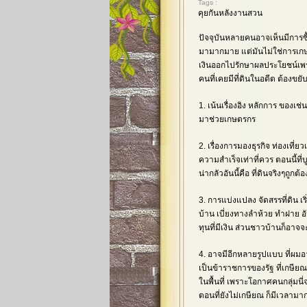
Tags :
คุยกันหลังงานสวน
ปัจจุบันหลายคนอาจเห็นมีการซื้
มามากมาย แต่มันไม่ใช่การเกษ
เงินออกไปรักษาผลประโยชน์เพรา
คนที่เคยมีที่ดินในอดีต ต้องขยั
1. เน้นเรื่องอิง หลักการ ของ
มาช่วยเกษตรกร
2. เรื่องการมองธุรกิจ ท่องเที่
ความสำเร็จเท่าที่ควร ตอนนี้ที่บ
น่ากลัวอันนี้คือ ที่ดินจริงๆถู
3. การแบ่งแปลง จัดสรรที่ดิน เร
บ้าน เบี่ยงทางลำห้วย ทำฝาย อัน
ทุนที่มีเงิน ส่วนชาวบ้านก็อาจจ
4. อาจมีอีกหลายรูปแบบ ที่ผมอา
เป็นข้าราชการของรัฐ ที่เกษีย
ในพื้นที่ เพราะโอกาศคนกลุ่มน
ตอนที่ยังไม่เกษียณ ก็มีเวลาม