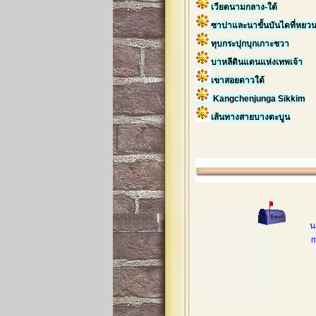
เวียดนามกลาง-ใต้
ซาปาและนาขั้นบันไดที่หยว
ทุบกระปุกบุกเกาะชวา
บาหลีดินแดนแห่งเทพเจ้า
เขาสอยดาวใต้
Kangchenjunga Sikkim
เส้นทางสายบางตะบูน
น
mobileph