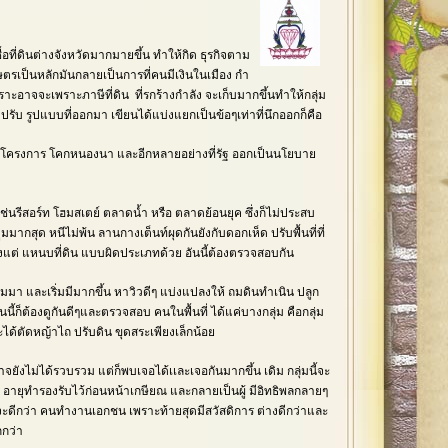
อที่ดินต่างจังหวัดมากมายขึ้น ทำให้กิด ธุรกิจตาม
ตรเป็นหลักมันกลายเป็นการที่คนมีเงินในเมือง กำ
ะอาจจะเพราะภาษีที่ดิน ที่รกร้างกำลัง จะเก็บมากขึ้นทำให้กลุ่ม
บปรับ รูปแบบที่ออกมา เขียนได้แบ่งแยกเป็นข้อๆเท่าที่นึกออกก็คือ
เช่นโครงการ โคกหนองนา และอีกหลายอย่างที่รัฐ ออกเป็นนโยบาย
ยวเช่นรีสอร์ท โฮมสเตย์ ตลาดน้ำ หรือ ตลาดย้อนยุค ซึ่งก็ไม่ประสบ
ูมมากสุด หนีไม่พ้น ลานกางเต็นท์ผุดกันยังกับดอกเห็ด ปรับพื้นที่ที่
กต้องแต่ แหนบที่ดิน แบบผิดประเภทด้วย อันนี้ต้องตรวจสอบกัน
ิ่มมา และเริ่มมีมากขึ้น หาวิวดีๆ แบ่งแปลงให้ ถมดินทำเนิน ปลูก
นี้ก็ต้องดูกันดีๆและตรวจสอบ คนในพื้นที่ ได้แค่บางกลุ่ม คือกลุ่ม
ะได้ตัดหญ้าไถ ปรับดิน ขุดสระเพียงเล็กน้อย
จยังไม่ได้รวบรวม แต่ก็พบเจอได้เเละเจอกันมากขึ้น เดิม กลุ่มนี้จะ
ณ อายุทำรองรับไว้ก่อนหน้าเกษียณ และกลายเป็นผู้ มีอิทธิพลกลายๆ
ี่จะดีกว่า คนทำงานเอกชน เพราะท้ายสุดมีสวัสดิการ ต่างดีกว่าและ
ากกว่า