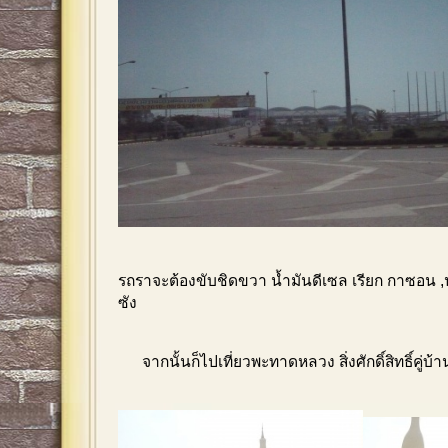
รถราจะต้องขับชิดขวา น้ำมันดีเซล เรียก กาซอน ,น
ซัง
จากนั้นก็ไปเที่ยวพะทาดหลวง สิ่งศักดิ์สิทธิ์คู่บ้า