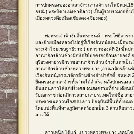
การปกครองของอาณาจักรน่านเจ้า จนในปีพ.ศ.1896
ธรณี ( พระบิดาแห่งชาติลาว) เป็นผู้รวบรวมก่อตั้ง
เมืองหลวงคือเมืองเชียงดง-เชียงทอง)
พอพระเจ้าฟ้างุ้มสิ้นพระชนม์ พระโพธิสารราช
และย้ายเมืองหลวงไปอยู่ที่เวียงจันทน์แทน เมื่อพร
พระเจ้าไชยเชษฐาธิราช ( มหาราชองค์ที่ 2) ขึ้น
อาณาจักรล้านช้างมีกษัตริย์ปกครองอีกหลายองค์ จ
สุริยวงศาธรรมิกราชอาณาจักรล้านช้างก็แตกเป็น 
อาณาจักรล้านช้างหลวงพระบาง ,อาณาจักรล้านช
เวียงจันทน์,อาณาจักรล้านช้างจำปาศักดิ์ จนพ.ศ
ยึดครองอาณาจักรทั้งสามได้สำเร็จ หลังปกครองลาว
ดินแดนลาวให้แก่ฝรั่งเศส จนสงครามที่ค่ายเดียนเบี
รับเอกราช ก่อนมีการสถาปนาประเทศใหม่ชื่อ สา
ประชาชนลาวหรือสปป.ลาว ปัจจุบันมีพื้นที่ทั้งหม
โดยแบ่งพื้นที่ทางภูมิศาสตร์ออกเป็น 3 ส่วนคือล
ลาวใต้
ลาวเหนือ ได้แก่ แขวงหลวงพระบาง ,อุดมไซ,