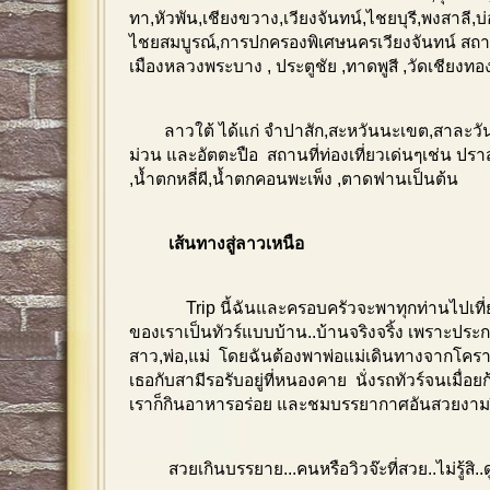
ทา,หัวพัน,เชียงขวาง,เวียงจันทน์,ไชยบุรี,พงสาลี,
ไชยสมบูรณ์,การปกครองพิเศษนครเวียงจันทน์ สถานที
เมืองหลวงพระบาง , ประตูชัย ,ทาดพูสี ,วัดเชียงทอ
ลาวใต้ ได้แก่ จำปาสัก,สะหวันนะเขต,สาละวัน
ม่วน และอัตตะปือ สถานที่ท่องเที่ยวเด่นๆเช่น ปร
,น้ำตกหลี่ผี,น้ำตกคอนพะเพ็ง ,ตาดฟานเป็นต้น
เส้นทางสู่ลาวเหนือ
Trip นี้ฉันและครอบครัวจะพาทุกท่านไปเที
ของเราเป็นทัวร์แบบบ้าน..บ้านจริงจริ้ง เพราะประ
สาว,พ่อ,แม่ โดยฉันต้องพาพ่อแม่เดินทางจากโคร
เธอกับสามีรอรับอยู่ที่หนองคาย นั่งรถทัวร์จนเมื่อยก้
เราก็กินอาหารอร่อย และชมบรรยากาศอันสวยงามริ
สวยเกินบรรยาย...คนหรือวิวจ๊ะที่สวย..ไม่รู้สิ..ด