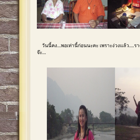
วันนี้คง...พอเท่านี้ก่อนนะคะ เพราะง่วงแล้ว....ราตร
จ๊ะ...