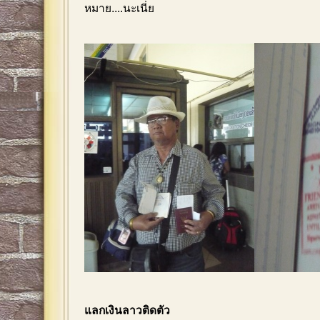
หมาย....นะเนี่ย
แลกเงินลาวติดตัว