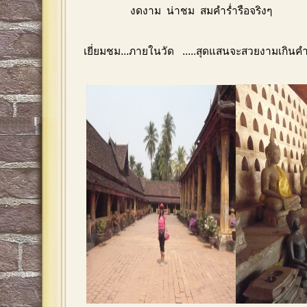
งดงาม น่าชม สมคำร่ำรือจริงๆ
เยี่ยมชม...ภายในวัด .....สุดแสนจะสวยงามเกิน