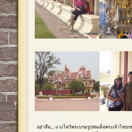
อย่าลืม,.. แวะไหว้พระบรมรูปสมเด็จพระเจ้าไชยเ