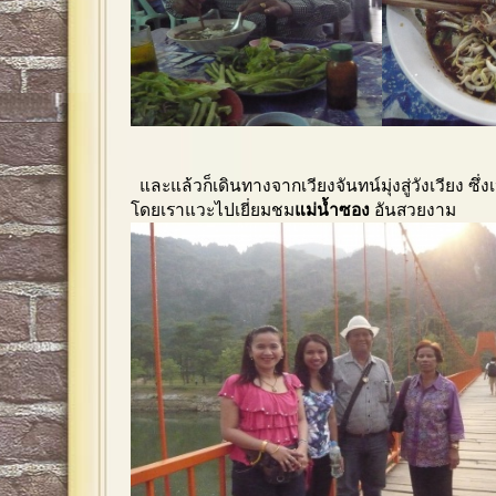
และแล้วก็เดินทางจากเวียงจันทน์มุ่งสู่วังเวียง ซึ่ง
โดยเราแวะไปเยี่ยมชม
แม่น้ำซอง
อันสวยงาม