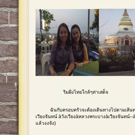
ริมฝั่งไทยใกล้ๆท่าเสด็จ
ฉันกับครอบครัวจะต้องเดินทางไปตามเส้น
เวียงจันทน์ àวังเวียงàหลวงพระบางàเวียงจันทน์
แล้วงงจัง)