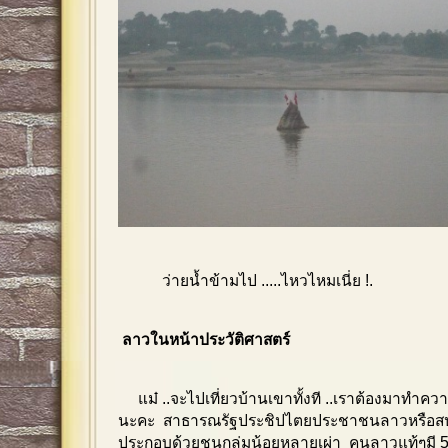
ว่ายน้ำข้ามไป .....ไหวไหมเนี่ย
ลาวในหน้าประวัติศาสตร์
แม๋ ..จะไปเที่ยวบ้านเขาทั้งที ..เราต้องมาทำความ
นะคะ
สาธารณรัฐประชิปไตยประชาชนลาวหรือสปป
ประกอบด้วยชนกลุ่มน้อยหลายเผ่า คนลาวแท้ๆมี 5