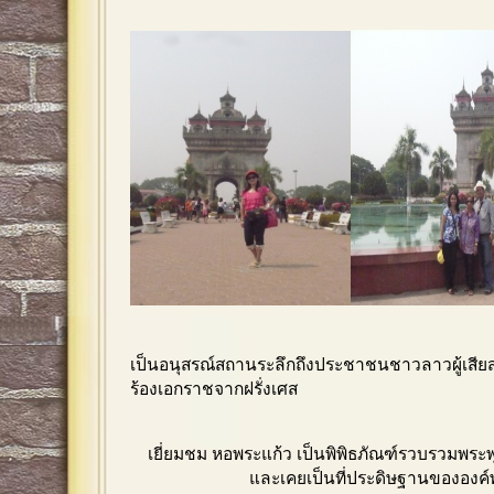
เป็นอนุสรณ์สถานระลึกถึงประชาชนชาวลาวผู้เสียสล
ร้องเอกราชจากฝรั่งเศส
เยี่ยมชม หอพระแก้ว เป็นพิพิธภัณฑ์รวบรวมพระ
และเคยเป็นที่ประดิษฐานขององค์