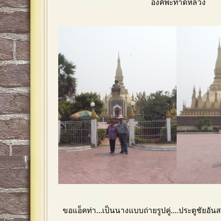
องค์พะทาดหลวง
ขอแอ็คท่า...เป็นนางแบบถ่ายรูปคู่....ประตูชัยอัน