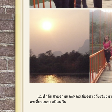
แม่น้ำอันสวยงามและหล่อเลี้ยงชาววังเวียงมานา
มาเที่ยวเยอะเหมือนกัน