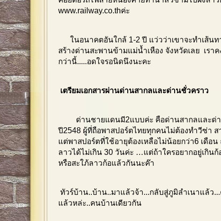
www.railway.co.th
ค่ะ
ในอนาคตอันใกล้ 1-2 ปี แว่วว่าเขาจะทำเส้นท
สร้างด่านสะพานข้ามแม่น้ำเหือง จังหวัดเลย เรา
กว่านี้.....อดใจรอนิดนึงนะคะ
เตรียมเอกสารผ่านด่านสากลและด่านชั่วคราว
ด่านชายแดนมี2แบบค่ะ คือด่านสากลและด่านชั่
ปี2548 ผู้ที่ถือพาสปอร์ตไทยทุกคนไม่ต้องทำวีซ่า
แต่พาสปอร์ตที่ใช้อายุต้องเหลือไม่น้อยกว่า6 เดือน 
ลาวได้ไม่เกิน 30 วันค่ะ …แต่ถ้าใครอยากอยู่เกินก
หรือสะใภ้ลาวก้อแล้วกันนะค๊า
ทัวร์บ้าน..บ้าน..มาแล้วจ้า...กลับสู่ภูมิลำเนาแล้ว..
แล้วหล่ะ..คนบ้านเดียวกัน