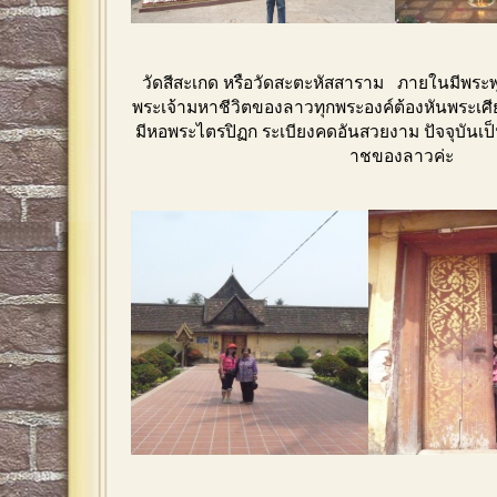
วัดสีสะเกด หรือวัดสะตะหัสสาราม ภายในมีพระพุ
พระเจ้ามหาชีวิตของลาวทุกพระองค์ต้องหันพระเ
มีหอพระไตรปิฏก ระเบียงคดอันสวยงาม ปัจจุบันเป
าชของลาวค่ะ