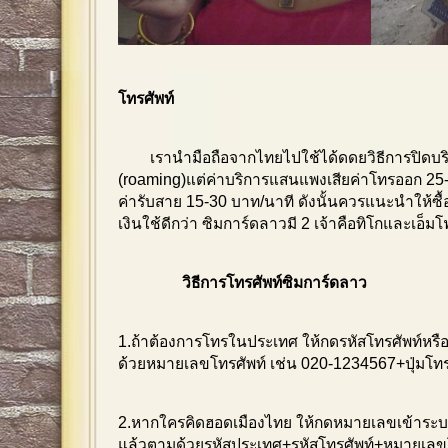
โทรศัพท์
เรานำมือถือจากไทยไปใช้ได้ดดยวิธีการปิดบร
(roaming)แต่ค่าบริการแสนแพงเสียค่าโทรออก 25-
ค่ารับสาย 15-30 บาท/นาที ดังนั้นควรแนะนำให้ซื
เงินใช้ดีกว่า ซิมการ์ดลาวมี 2 เจ้าคือทิโกและเอ็ม
วิธีการโทรศัพท์ซิมการ์ดลาว
1.ถ้าต้องการโทรในประเทศ ให้กดรหัสโทรศัพท์หรือ
ด้วยหมายเลขโทรศัพท์
เช่น 020-1234567+ปุ่มโท
2.หากใครคิดฮอดเมืองไทย ให้กดหมายเลขเข้าระบบ
แล้วตามด้วยรหัสประเทศ+รหัสโทรศัพท์+หมายเลขโ