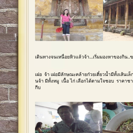
เดินทางจนเหนื่อยหิวแล้วจ้า...เริ่มมองหาของกิน..
เฝอ จ้า เฝอมีลักษณะคล้ายก๋วยเตี๋ยวน้ำมีทั้งเส้นเล็
นจ้า มีทั้งหมู เนื้อ ไก่
เลือกได้ตามใจชอบ ราคาช
กีบ