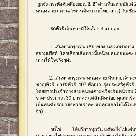
“ถูกจัง กระตังค์เหลือเยอะ..อิ..อิ” ด่านที่สะดวกมีแค่
หนองคาย ( ด่านสะพานมิตรภาพไทย-ลาว) กับเชีย
รถทัวร์
เส้นทางมีให้เลือก 3 แบบค่ะ
1.เส้นทางกรุงเทพ-เชียงของ-หลวงพระบาง คือบ
สยามเฟิสต์ ใครเลือกเส้นทางนี้เหนื่อยหน่อยนะคะ
นานได้ใจจริงๆค่ะ
2. เส้นทางกรุงเทพ-หนองคาย มีหลายเจ้าคะเช่น
ชาญทัวร์ ,บารมีทัวร์ ,407 พัฒนา, รุ่งประเสริฐทัวร์
โดยสารประจำทางสายหนองคาย-เวียงจันทน์รอบ 7
ราคาประมาณ 30 บาทค่ะ แต่ฉันดีหน่อย คุณมาร์ค 
เป็นคนขับรถมาส่งพวกเราคะ แต่คุณเธอไม่ได้ไปเ
จ้า)
รถไฟ
ให้บริการทุกวัน แต่จะวิ่งไปแค
ค่อยต่อรถไฟสายหนองคายท่านาล้วข้ามไปฝั่งลาวอีก