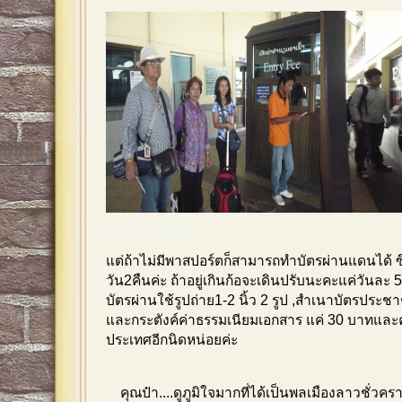
แต่ถ้าไม่มีพาสปอร์ตก็สามารถทำบัตรผ่านแดนได้ ซึ่ง
วัน2คืนค่ะ ถ้าอยู่เกินก้อจะเดินปรับนะคะแค่วันละ 5
บัตรผ่านใช้รูปถ่าย1-2 นิ้ว 2 รูป ,สำเนาบัตรประ
และกระตังค์ค่าธรรมเนียมเอกสาร แค่ 30 บาทและ
ประเทศอีกนิดหน่อยค่ะ
คุณป๋า....ดูภูมิใจมากที่ได้เป็นพลเมืองลาวชั่วครา