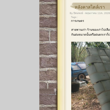
หลังคาสไตล์เรา
By ปัทมพงษ์ - พฤษภาคม 11th, 2026
Tags :
การเกษตร
สายพานเก่า ร้านของเก่าไปเลื
กันฝนขนาดนั้นหรือฝนตกเราก็เลิ