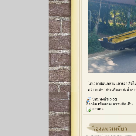
ได้เวลาผ่อนคลายแล้วเอาเรือไป
กว้างแต่หาสระหรือแหล่งน้ำ
ปัทมพงษ์'s blog
ล็อกอิน
เพื่อแสดงความคิดเห็น
อ่านต่อ
โอ่งแมวเหมี๋ยว