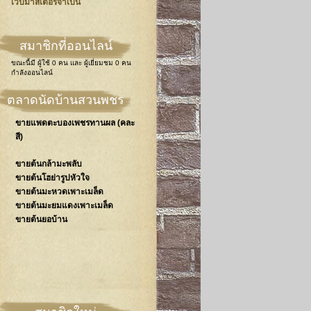
เวปมาสเตอร์จำเป็น
สมาชิกที่ออนไลน์
ขณะนี้มี
ผู้ใช้ 0 คน
และ
ผู้เยี่ยมชม 0 คน
กำลังออนไลน์
ตลาดนัดบ้านสวนพชร
ขายแพดตะบองเพชรทานผล (คละ
สี)
ขายต้นกล้ามะพลับ
ขายต้นโฮย่ารูปหัวใจ
ขายต้นมะหวดเพาะเมล็ด
ขายต้นมะยมแดงเพาะเมล็ด
ขายต้นยอบ้าน