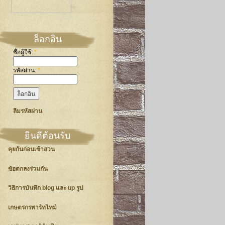
ล็อกอิน
ชื่อผู้ใช้:
*
รหัสผ่าน:
*
ลืมรหัสผ่าน
ยินดีต้อนรับ
คุยกันก่อนเข้าสวน
ข้อตกลงร่วมกัน
วิธีการบันทึก blog และ up รูป
เกษตรกรพาร์ทไทม์