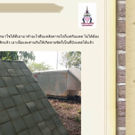
อกมาใชได้ดีเอามาทำอะไรดีนะหลังคารถไถก็เเค่กันแดด ไม่ได้ต้อง
กแล้ว เอาเนี่ยและสานกันให้เกิดลายขัดก็เป็นที่บังแดดได้แล้ว