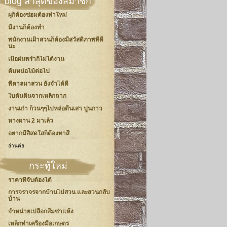
blog ล่าสุดของสมาชิก
ผุก็ต้องซ่อมต้องทำใหม่
มีงานก็ต้องทำ
พนักงานเฝ้าสวนก็ต้องมีสวัสดิภาพที่ดี
นะ
เมื่อฝนพร่ำก็ไม่ได้งาน
ต้มหน่อไม้ต่อไป
พี่ตาลมาสวน ยังจำได้ดี
ใบดันดินจากเหล็กฉาก
งานเก่า ก็วนๆๆไปหล่อตีนเสา ปูนกาว
หางผาน 2 มาเล้ว
อยากมีสิสดใสก็ต้องทาสี
อ่านต่อ
กระทู้ใหม่
ราคาที่จับต้องได้
การจราจรจากบ้านไปสวน และสวนกลับ
บ้าน
จำหน่ายเปลือกส้มซ่าแห้ง
เหล็กทำเครื่องมือเกษตร