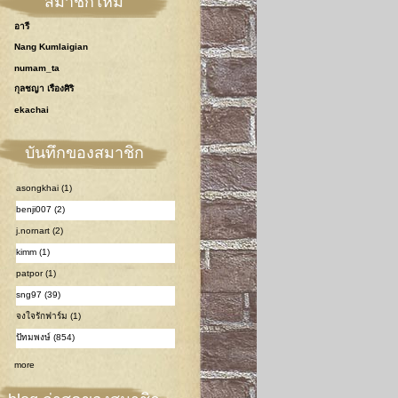
สมาชิกใหม่
อารี
Nang Kumlaigian
numam_ta
กุลชญา เรืองศิริ
ekachai
บันทึกของสมาชิก
asongkhai (1)
benji007 (2)
j.nornart (2)
kimm (1)
patpor (1)
sng97 (39)
จงใจรักฟาร์ม (1)
ปัทมพงษ์ (854)
more