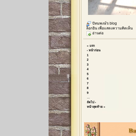
ปัทมพงษ์'s blog
ล็อกอิน
เพื่อแสดงความคิดเห็น
อ่านต่อ
« แรก
‹ หน้าก่อน
1
2
3
4
5
6
7
8
9
…
ถัดไป ›
หน้าสุดท้าย »