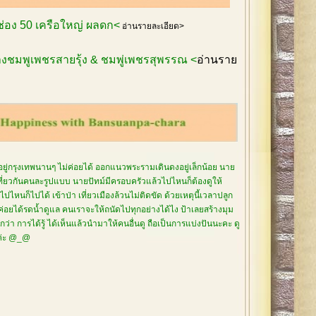
กช่อง 50 เครือใหญ่ ผลดก<
อ่านรายละเอียด>
งชมพูเพชรสายรุ้ง & ชมพู่เพชรสุพรรณ <
อ่านราย
อยู่กรุงเทพนานๆ ไม่ค่อยได้ ออกแนวพระรามเดินดงอยู่เล็กน้อย นาย
เที่ยวกันคนละรูปแบบ นายปัทม์มีครอบครัวแล้วไปไหนก็ต้องดูให้
ปไหนก็ไปได้ เข้าป่า เที่ยวเมืองล้วนไม่ติดขัด ด้วยเหตุนี้เวลาปลูก
่ค่อยได้รดน้ำดูแล คนเราจะให้ถนัดไปทุกอย่างได้ไง ป้าเลยสร้างมุม
่า การได้รู้ ได้เห็นแล้วนำมาให้คนอื่นดู ถือเป็นการแบ่งปันนะคะ ดู
ยค่ะ @_@