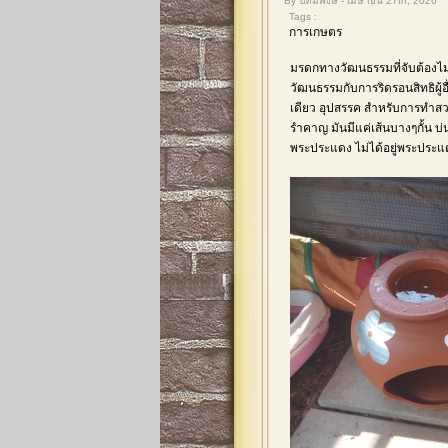
By ปัทมพงษ์ - เมษายน 27th, 2026
Tags :
การเกษตร
มรดกทางวัฒนธรรมที่จับต้องไม่
วัฒนธรรมกับการริดรอนสิทธิผู้อ
เดียว อุปสรรค สำหรับการทำสวนพ
รำคาญ มันมีแค่เส้นบางๆกั้น บ
พระประแดง ไม่ได้อยู่พระประแดงแ