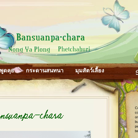
พูดคุย
กระดานสนทนา
มุมสัตว์เลี้ยง
C
co
o
bu
pe
be