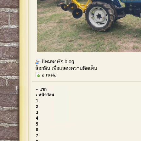
ปัทมพงษ์'s blog
ล็อกอิน
เพื่อแสดงความคิดเห็น
อ่านต่อ
« แรก
‹ หน้าก่อน
1
2
3
4
5
6
7