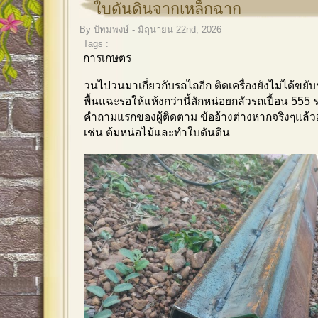
ใบดันดินจากเหล็กฉาก
By ปัทมพงษ์ - มิถุนายน 22nd, 2026
Tags :
การเกษตร
วนไปวนมาเกี่ยวกับรถไถอีก ติดเครื่องยังไม่ได้ขย
พื้นแฉะรอให้แห้งกว่านี้สักหน่อยกลัวรถเปื้อน 555
คำถามแรกของผู้ติดตาม ข้ออ้างต่างหากจริงๆแล้ว
เช่น ต้มหน่อไม้และทำใบดันดิน