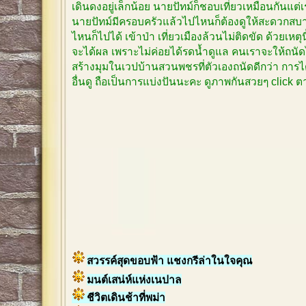
เดินดงอยู่เล็กน้อย นายปัทม์ก็ชอบเที่ยวเหมือนกันแต
นายปัทม์มีครอบครัวแล้วไปไหนก็ต้องดูให้สะดวกสบาย
ไหนก็ไปได้ เข้าป่า เที่ยวเมืองล้วนไม่ติดขัด ด้วยเหตุ
จะได้ผล เพราะไม่ค่อยได้รดน้ำดูแล คนเราจะให้ถนัด
สร้างมุมในเวปบ้านสวนพชรที่ตัวเองถนัดดีกว่า การได
อื่นดู ถือเป็นการแบ่งปันนะคะ ดูภาพกันสวยๆ click
สวรรค์สุดขอบฟ้า แชงกรีล่าในใจคุณ
มนต์เสน่ห์แห่งเนปาล
ชีวิตเดินช้าที่พม่า