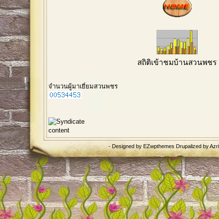
สถิติเข้าชมบ้านสวนพชร
จำนวนผู้มาเยี่ยมสวนพชร
- Designed by
EZwpthemes
Drupalized by
Azr