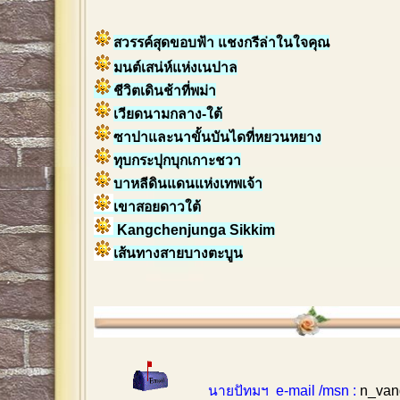
สวรรค์สุดขอบฟ้า แชงกรีล่าในใจคุณ
มนต์เสน่ห์แห่งเนปาล
ชีวิตเดินช้าที่พม่า
เวียดนามกลาง-ใต้
ซาปาและนาขั้นบันไดที่หยวนหยาง
ทุบกระปุกบุกเกาะชวา
บาหลีดินแดนแห่งเทพเจ้า
เขาสอยดาวใต้
Kangchenjunga Sikkim
เส้นทางสายบางตะบูน
นายปัทมฯ e-mail /msn :
n_van