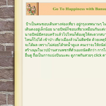
ป้าเป็นคนชอบเดินทางท่องเที่ยว อยู่กรุงเทพนานๆ 
เดินดงอยู่เล็กน้อย นายปัทม์ก็ชอบเที่ยวเหมือนกันแต
นายปัทม์มีครอบครัวแล้วไปไหนก็ต้องดูให้สะดวกสบาย
ไหนก็ไปได้ เข้าป่า เที่ยวเมืองล้วนไม่ติดขัด ด้วยเหตุ
จะได้ผล เพราะไม่ค่อยได้รดน้ำดูแล คนเราจะให้ถนัด
สร้างมุมในเวปบ้านสวนพชรที่ตัวเองถนัดดีกว่า การได
อื่นดู ถือเป็นการแบ่งปันนะคะ ดูภาพกันสวยๆ click