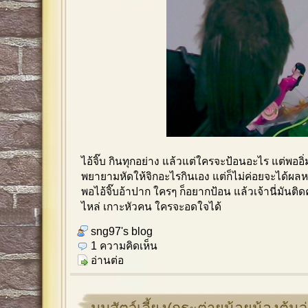
ไอ้จิ๊บ กินทุกอย่าง แล้วแต่ใครจะป้อนอะไร แต่พออิ่
พยายามหัดให้จิกอะไรกินเอง แต่ก็ไม่ค่อยจะได้ผล
พอไอ้จิ๊บอ้าปาก ใครๆ ก็อยากป้อน แล้วเจ้านี่มันติ
ไหล่ เกาะหัวคน ใครจะอดใจได้
sng97's blog
1 ความคิดเห็น
อ่านต่อ