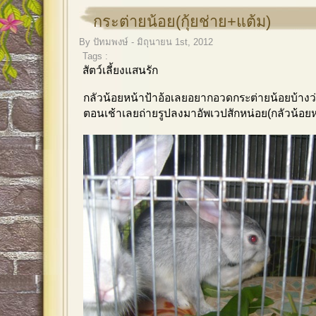
กระต่ายน้อย(กุ้ยช่าย+แต้ม)
By ปัทมพงษ์ - มิถุนายน 1st, 2012
Tags :
สัตว์เลี้ยงแสนรัก
กลัวน้อยหน้าป้าอ้อเลยอยากอวดกระต่ายน้อยบ้างว
ตอนเช้าเลยถ่ายรูปลงมาอัพเวปสักหน่อย(กลัวน้อยห