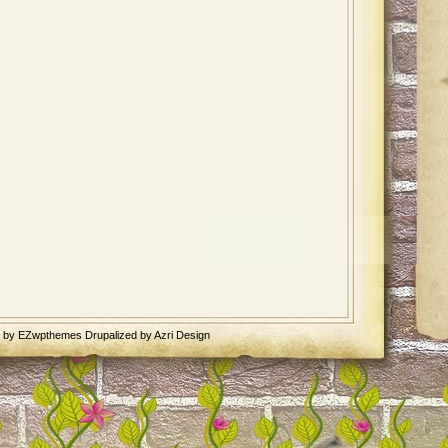
d by
EZwpthemes
Drupalized by
Azri Design