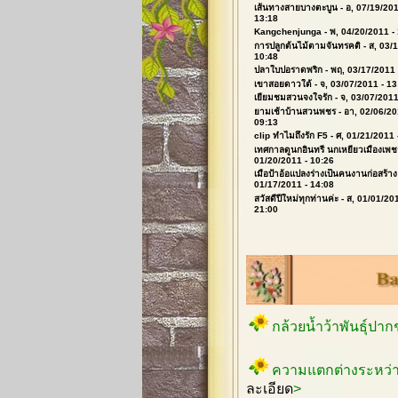
เส้นทางสายบางตะบูน
- อ, 07/19/201
13:18
Kangchenjunga
- พ, 04/20/2011 -
การปลูกต้นไม้ตามจันทรคติ
- ส, 03/
10:48
ปลาใบปอราดพริก
- พฤ, 03/17/2011 
เขาสอยดาวใต้
- จ, 03/07/2011 - 13
เยี่ยมชมสวนจงใจรัก
- จ, 03/07/2011
ยามเช้าบ้านสวนพชร
- อา, 02/06/20
09:13
clip ทำไมถึงรัก F5
- ศ, 01/21/2011 
เทศกาลดูนกอินทรี นกเหยี่ยวเมืองเพช
01/20/2011 - 10:26
เมื่อป้าอ้อแปลงร่างเป็นคนงานก่อสร้าง
01/17/2011 - 14:08
สวัสดีปีใหม่ทุกท่านค่ะ
- ส, 01/01/201
21:00
กล้วยน้ำว้าพันธุ์ปา
ความแตกต่างระหว่า
ละเอียด
>