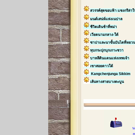
สวรรค์สุดขอบฟ้า แชงกรีล่า
มนต์เสน่ห์แห่งเนปาล
ชีวิตเดินช้าที่พม่า
เวียดนามกลาง-ใต้
ซาปาและนาขั้นบันไดที่หยว
ทุบกระปุกบุกเกาะชวา
บาหลีดินแดนแห่งเทพเจ้า
เขาสอยดาวใต้
Kangchenjunga Sikkim
เส้นทางสายบางตะบูน
น
mobileph