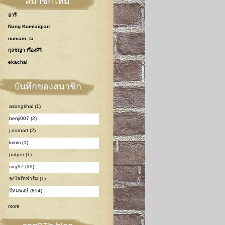
สมาชิกใหม่
อารี
Nang Kumlaigian
numam_ta
กุลชญา เรืองศิริ
ekachai
บันทึกของสมาชิก
asongkhai (1)
benji007 (2)
j.nornart (2)
kimm (1)
patpor (1)
sng97 (39)
จงใจรักฟาร์ม (1)
ปัทมพงษ์ (854)
more