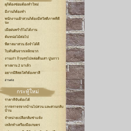
ผุก็ต้องซ่อมต้องทำใหม่
มีงานก็ต้องทำ
พนักงานเฝ้าสวนก็ต้องมีสวัสดิภาพที่ดี
นะ
เมื่อฝนพร่ำก็ไม่ได้งาน
ต้มหน่อไม้ต่อไป
พี่ตาลมาสวน ยังจำได้ดี
ใบดันดินจากเหล็กฉาก
งานเก่า ก็วนๆๆไปหล่อตีนเสา ปูนกาว
หางผาน 2 มาเล้ว
อยากมีสิสดใสก็ต้องทาสี
อ่านต่อ
กระทู้ใหม่
ราคาที่จับต้องได้
การจราจรจากบ้านไปสวน และสวนกลับ
บ้าน
จำหน่ายเปลือกส้มซ่าแห้ง
เหล็กทำเครื่องมือเกษตร