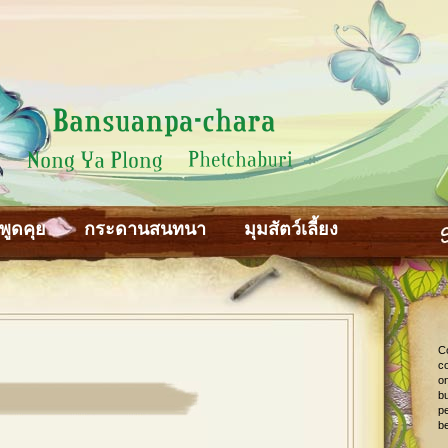
พูดคุย
กระดานสนทนา
มุมสัตว์เลี้ยง
C
co
o
bu
pe
be