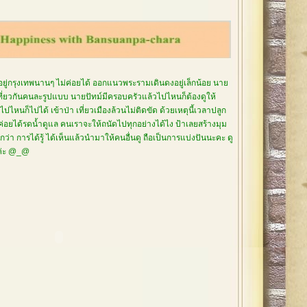
อยู่กรุงเทพนานๆ ไม่ค่อยได้ ออกแนวพระรามเดินดงอยู่เล็กน้อย นาย
เที่ยวกันคนละรูปแบบ นายปัทม์มีครอบครัวแล้วไปไหนก็ต้องดูให้
ปไหนก็ไปได้ เข้าป่า เที่ยวเมืองล้วนไม่ติดขัด ด้วยเหตุนี้เวลาปลูก
่ค่อยได้รดน้ำดูแล คนเราจะให้ถนัดไปทุกอย่างได้ไง ป้าเลยสร้างมุม
่า การได้รู้ ได้เห็นแล้วนำมาให้คนอื่นดู ถือเป็นการแบ่งปันนะคะ ดู
ยค่ะ @_@