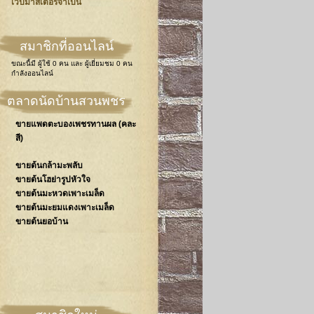
เวปมาสเตอร์จำเป็น
สมาชิกที่ออนไลน์
ขณะนี้มี
ผู้ใช้ 0 คน
และ
ผู้เยี่ยมชม 0 คน
กำลังออนไลน์
ตลาดนัดบ้านสวนพชร
ขายแพดตะบองเพชรทานผล (คละ
สี)
ขายต้นกล้ามะพลับ
ขายต้นโฮย่ารูปหัวใจ
ขายต้นมะหวดเพาะเมล็ด
ขายต้นมะยมแดงเพาะเมล็ด
ขายต้นยอบ้าน