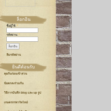
ล็อกอิน
ชื่อผู้ใช้:
*
รหัสผ่าน:
*
ลืมรหัสผ่าน
ยินดีต้อนรับ
คุยกันก่อนเข้าสวน
ข้อตกลงร่วมกัน
วิธีการบันทึก blog และ up รูป
เกษตรกรพาร์ทไทม์