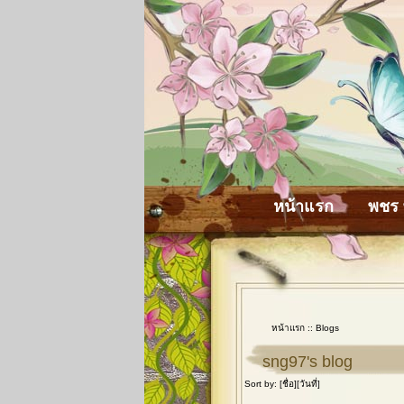
หน้าแรก
พชร 
หน้าแรก
::
Blogs
sng97's blog
Sort by: [
ชื่อ
][
วันที่
]