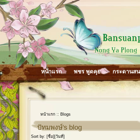
หน้าแรก
พชร พูดคุย
กระดานส
หน้าแรก
::
Blogs
ปัทมพงษ์'s blog
Sort by: [
ชื่อ
][
วันที่
]