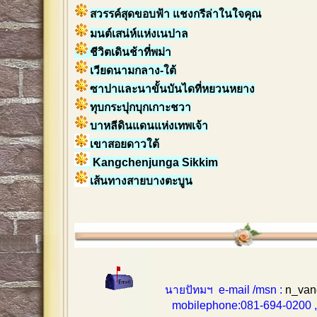
สวรรค์สุดขอบฟ้า แชงกรีล่าในใจคุณ
มนต์เสน่ห์แห่งเนปาล
ชีวิตเดินช้าที่พม่า
เวียดนามกลาง-ใต้
ซาปาและนาขั้นบันไดที่หยวนหยาง
ทุบกระปุกบุกเกาะชวา
บาหลีดินแดนแห่งเทพเจ้า
เขาสอยดาวใต้
Kangchenjunga Sikkim
เส้นทางสายบางตะบูน
นายปัทมฯ e-mail /msn :
n_van
mobilephone:081-694-0200 , 0