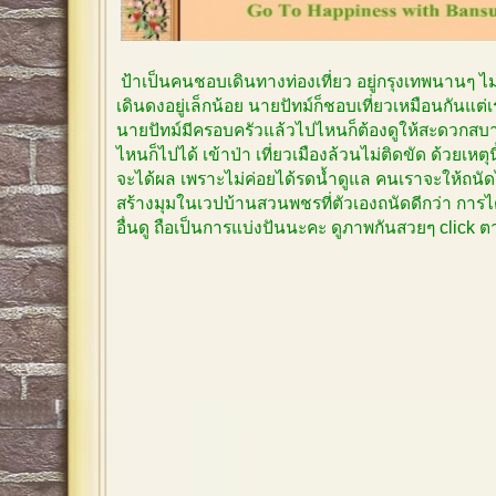
ป้าเป็นคนชอบเดินทางท่องเที่ยว อยู่กรุงเทพนานๆ 
เดินดงอยู่เล็กน้อย นายปัทม์ก็ชอบเที่ยวเหมือนกันแต
นายปัทม์มีครอบครัวแล้วไปไหนก็ต้องดูให้สะดวกสบาย
ไหนก็ไปได้ เข้าป่า เที่ยวเมืองล้วนไม่ติดขัด ด้วยเหตุ
จะได้ผล เพราะไม่ค่อยได้รดน้ำดูแล คนเราจะให้ถนัด
สร้างมุมในเวปบ้านสวนพชรที่ตัวเองถนัดดีกว่า การได
อื่นดู ถือเป็นการแบ่งปันนะคะ ดูภาพกันสวยๆ click