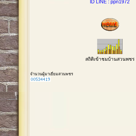
ID LINE : ppn1972
สถิติเข้าชมบ้านสวนพชร
จำนวนผู้มาเยี่ยมสวนพชร