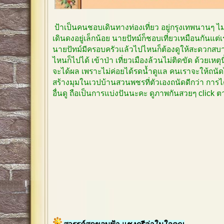
ป้าเป็นคนชอบเดินทางท่องเที่ยว อยู่กรุงเทพนานๆ 
เดินดงอยู่เล็กน้อย นายปัทม์ก็ชอบเที่ยวเหมือนกันแต
นายปัทม์มีครอบครัวแล้วไปไหนก็ต้องดูให้สะดวกสบาย
ไหนก็ไปได้ เข้าป่า เที่ยวเมืองล้วนไม่ติดขัด ด้วยเหตุ
จะได้ผล เพราะไม่ค่อยได้รดน้ำดูแล คนเราจะให้ถนัด
สร้างมุมในเวปบ้านสวนพชรที่ตัวเองถนัดดีกว่า การได
อื่นดู ถือเป็นการแบ่งปันนะคะ ดูภาพกันสวยๆ click