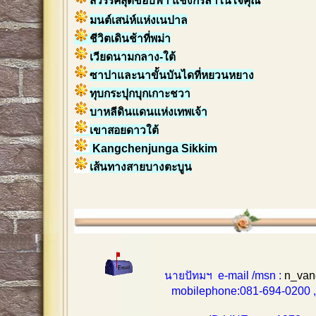
สวรรค์สุดขอบฟ้า แชงกรีล่าในใจคุณ
มนต์เสน่ห์แห่งเนปาล
ชีวิตเดินช้าที่พม่า
เวียดนามกลาง-ใต้
ซาปาและนาขั้นบันไดที่หยวนหยาง
ทุบกระปุกบุกเกาะชวา
บาหลีดินแดนแห่งเทพเจ้า
เขาสอยดาวใต้
Kangchenjunga Sikkim
เส้นทางสายบางตะบูน
นายปัทมฯ e-mail /msn :
n_van
mobilephone:081-694-0200 , 0