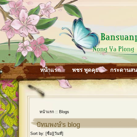
หน้าแรก
พชร พูดคุย
กระดานส
หน้าแรก
::
Blogs
ปัทมพงษ์'s blog
Sort by: [
ชื่อ
][
วันที่
]