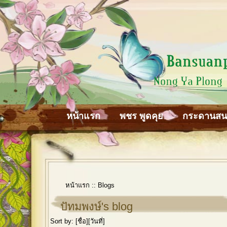
หน้าแรก
พชร พูดคุย
กระดานส
หน้าแรก
::
Blogs
ปัทมพงษ์'s blog
Sort by: [
ชื่อ
][
วันที่
]