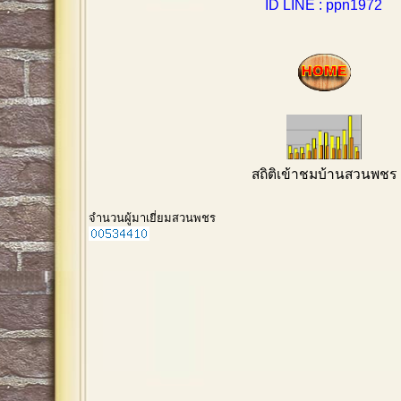
ID LINE : ppn1972
สถิติเข้าชมบ้านสวนพชร
จำนวนผู้มาเยี่ยมสวนพชร