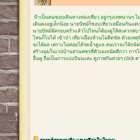
ป้าเป็นคนชอบเดินทางท่องเที่ยว อยู่กรุงเทพนานๆ 
เดินดงอยู่เล็กน้อย นายปัทม์ก็ชอบเที่ยวเหมือนกันแต
นายปัทม์มีครอบครัวแล้วไปไหนก็ต้องดูให้สะดวกสบาย
ไหนก็ไปได้ เข้าป่า เที่ยวเมืองล้วนไม่ติดขัด ด้วยเหตุ
จะได้ผล เพราะไม่ค่อยได้รดน้ำดูแล คนเราจะให้ถนัด
สร้างมุมในเวปบ้านสวนพชรที่ตัวเองถนัดดีกว่า การได
อื่นดู ถือเป็นการแบ่งปันนะคะ ดูภาพกันสวยๆ click