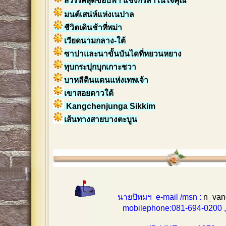
สวรรค์สุดขอบฟ้า แชงกรีล่าในใจคุณ
มนต์เสน่ห์แห่งเนปาล
ชีวิตเดินช้าที่พม่า
เวียดนามกลาง-ใต้
ซาปาและนาขั้นบันไดที่หยวนหยาง
ทุบกระปุกบุกเกาะชวา
บาหลีดินแดนแห่งเทพเจ้า
เขาสอยดาวใต้
Kangchenjunga Sikkim
เส้นทางสายบางตะบูน
นายปัทมฯ e-mail /msn :
n_van
mobilephone:081-694-0200 , 0