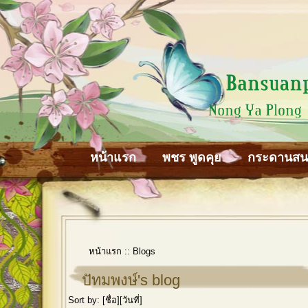
หน้าแรก
พชร พูดคุย
กระดานส
หน้าแรก
::
Blogs
ปัทมพงษ์'s blog
Sort by: [
ชื่อ
][
วันที่
]