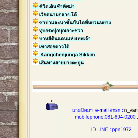
ชีวิตเดินช้าที่พม่า
เวียดนามกลาง-ใต้
ซาปาและนาขั้นบันไดที่หยวนหยาง
ทุบกระปุกบุกเกาะชวา
บาหลีดินแดนแห่งเทพเจ้า
เขาสอยดาวใต้
Kangchenjunga Sikkim
เส้นทางสายบางตะบูน
นายปัทมฯ e-mail /msn :
n_van
mobilephone:081-694-0200 , 0
ID LINE : ppn1972