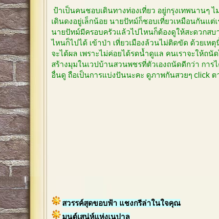
ป้าเป็นคนชอบเดินทางท่องเที่ยว อยู่กรุงเทพนานๆ 
เดินดงอยู่เล็กน้อย นายปัทม์ก็ชอบเที่ยวเหมือนกันแต
นายปัทม์มีครอบครัวแล้วไปไหนก็ต้องดูให้สะดวกสบาย
ไหนก็ไปได้ เข้าป่า เที่ยวเมืองล้วนไม่ติดขัด ด้วยเหตุ
จะได้ผล เพราะไม่ค่อยได้รดน้ำดูแล คนเราจะให้ถนัด
สร้างมุมในเวปบ้านสวนพชรที่ตัวเองถนัดดีกว่า การได
อื่นดู ถือเป็นการแบ่งปันนะคะ ดูภาพกันสวยๆ click
สวรรค์สุดขอบฟ้า แชงกรีล่าในใจคุณ
มนต์เสน่ห์แห่งเนปาล