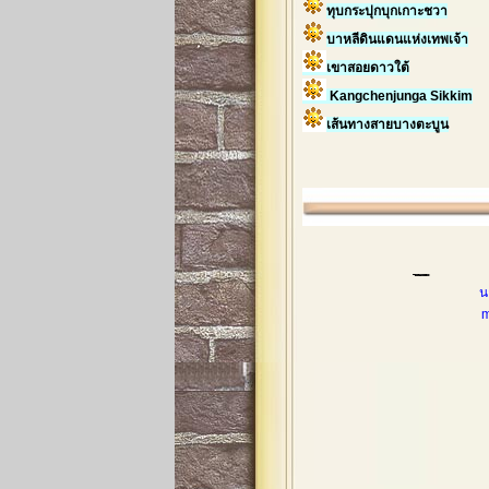
ทุบกระปุกบุกเกาะชวา
บาหลีดินแดนแห่งเทพเจ้า
เขาสอยดาวใต้
Kangchenjunga Sikkim
เส้นทางสายบางตะบูน
น
mobileph