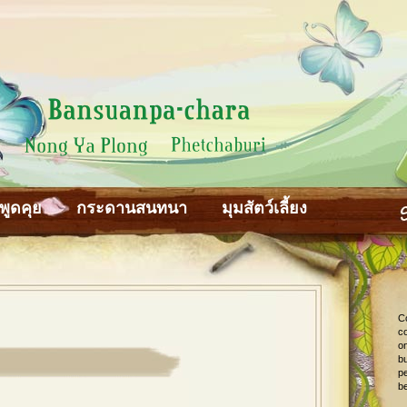
พูดคุย
กระดานสนทนา
มุมสัตว์เลี้ยง
C
co
o
bu
pe
be