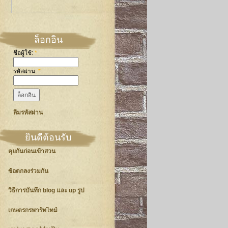
ล็อกอิน
ชื่อผู้ใช้:
*
รหัสผ่าน:
*
ลืมรหัสผ่าน
ยินดีต้อนรับ
คุยกันก่อนเข้าสวน
ข้อตกลงร่วมกัน
วิธีการบันทึก blog และ up รูป
เกษตรกรพาร์ทไทม์