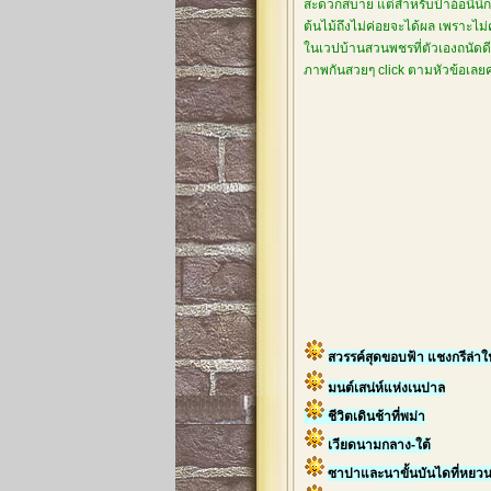
สะดวกสบาย แต่สำหรับป้าอ้อนี่นึกไ
ต้นไม้ถึงไม่ค่อยจะได้ผล เพราะไม
ในเวปบ้านสวนพชรที่ตัวเองถนัดดีกว
ภาพกันสวยๆ click ตามหัวข้อเล
สวรรค์สุดขอบฟ้า แชงกรีล่า
มนต์เสน่ห์แห่งเนปาล
ชีวิตเดินช้าที่พม่า
เวียดนามกลาง-ใต้
ซาปาและนาขั้นบันไดที่หยว