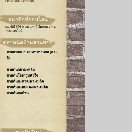
เวปมาสเตอร์จำเป็น
สมาชิกที่ออนไลน์
ขณะนี้มี
ผู้ใช้ 0 คน
และ
ผู้เยี่ยมชม 0 คน
กำลังออนไลน์
ตลาดนัดบ้านสวนพชร
ขายแพดตะบองเพชรทานผล (คละ
สี)
ขายต้นกล้ามะพลับ
ขายต้นโฮย่ารูปหัวใจ
ขายต้นมะหวดเพาะเมล็ด
ขายต้นมะยมแดงเพาะเมล็ด
ขายต้นยอบ้าน