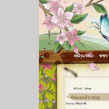
หน้าแรก
พชร 
หน้าแรก
::
Blogs
ปัทมพงษ์'s blog
Sort by: [
ชื่อ
][
วันที่
]