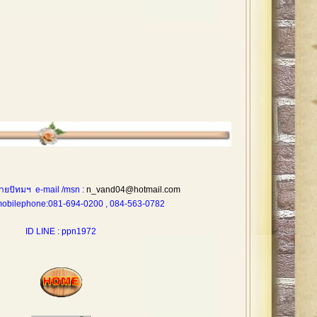
ายปัทมฯ e-mail /msn :
n_vand04@hotmail.com
one:081-694-0200 , 084-563-0782
ID LINE : ppn1972