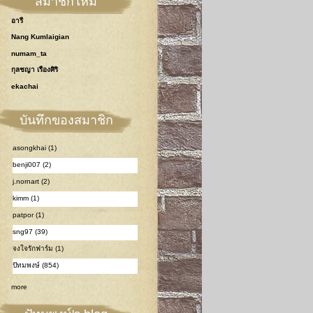
สมาชิกใหม่
อารี
Nang Kumlaigian
numam_ta
กุลชญา เรืองศิริ
ekachai
บันทึกของสมาชิก
asongkhai (1)
benji007 (2)
j.nornart (2)
kimm (1)
patpor (1)
sng97 (39)
จงใจรักฟาร์ม (1)
ปัทมพงษ์ (854)
more