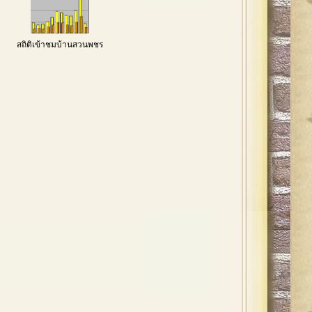
สถิติเข้าชมบ้านสวนพชร