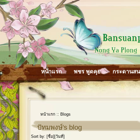
หน้าแรก
พชร พูดคุย
กระดานส
หน้าแรก
::
Blogs
ปัทมพงษ์'s blog
Sort by: [
ชื่อ
][
วันที่
]