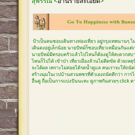
สุพรรณ <
อ่านรายละเอียด
>
ป้าเป็นคนชอบเดินทางท่องเที่ยว อยู่กรุงเทพนานๆ 
เดินดงอยู่เล็กน้อย นายปัทม์ก็ชอบเที่ยวเหมือนกันแต
นายปัทม์มีครอบครัวแล้วไปไหนก็ต้องดูให้สะดวกสบาย
ไหนก็ไปได้ เข้าป่า เที่ยวเมืองล้วนไม่ติดขัด ด้วยเหตุ
จะได้ผล เพราะไม่ค่อยได้รดน้ำดูแล คนเราจะให้ถนัด
สร้างมุมในเวปบ้านสวนพชรที่ตัวเองถนัดดีกว่า การได
อื่นดู ถือเป็นการแบ่งปันนะคะ ดูภาพกันสวยๆ click