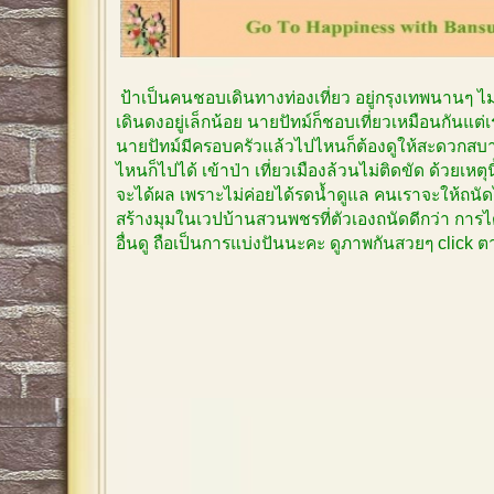
ป้าเป็นคนชอบเดินทางท่องเที่ยว อยู่กรุงเทพนานๆ 
เดินดงอยู่เล็กน้อย นายปัทม์ก็ชอบเที่ยวเหมือนกันแต
นายปัทม์มีครอบครัวแล้วไปไหนก็ต้องดูให้สะดวกสบาย
ไหนก็ไปได้ เข้าป่า เที่ยวเมืองล้วนไม่ติดขัด ด้วยเหตุ
จะได้ผล เพราะไม่ค่อยได้รดน้ำดูแล คนเราจะให้ถนัด
สร้างมุมในเวปบ้านสวนพชรที่ตัวเองถนัดดีกว่า การได
อื่นดู ถือเป็นการแบ่งปันนะคะ ดูภาพกันสวยๆ click