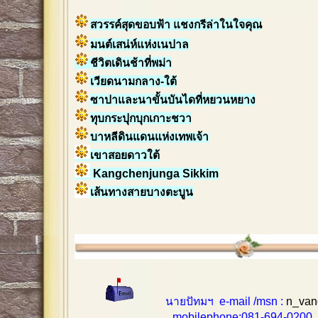
สวรรค์สุดขอบฟ้า แชงกรีล่าในใจคุณ
มนต์เสน่ห์แห่งเนปาล
ชีวิตเดินช้าที่พม่า
เวียดนามกลาง-ใต้
ซาปาและนาขั้นบันไดที่หยวนหยาง
ทุบกระปุกบุกเกาะชวา
บาหลีดินแดนแห่งเทพเจ้า
เขาสอยดาวใต้
Kangchenjunga Sikkim
เส้นทางสายบางตะบูน
นายปัทมฯ e-mail /msn :
n_van
mobilephone:081-694-0200 , 0