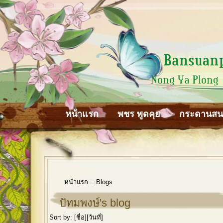
หน้าแรก
พชร พูดคุย
กระดานส
หน้าแรก
::
Blogs
ปัทมพงษ์'s blog
Sort by: [
ชื่อ
][
วันที่
]