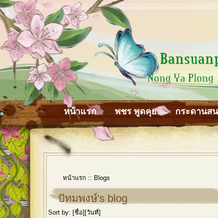
หน้าแรก
พชร พูดคุย
กระดานส
หน้าแรก
::
Blogs
ปัทมพงษ์'s blog
Sort by: [
ชื่อ
][
วันที่
]