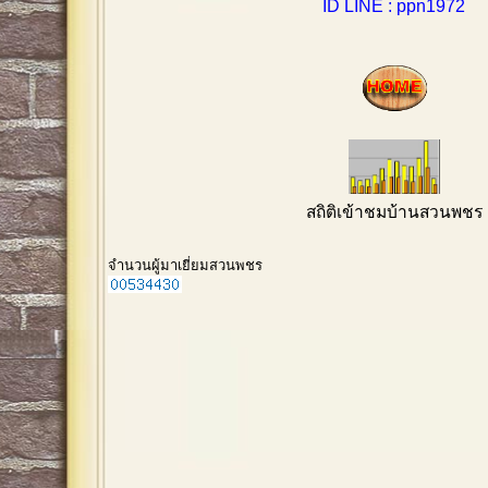
ID LINE : ppn1972
สถิติเข้าชมบ้านสวนพชร
จำนวนผู้มาเยี่ยมสวนพชร