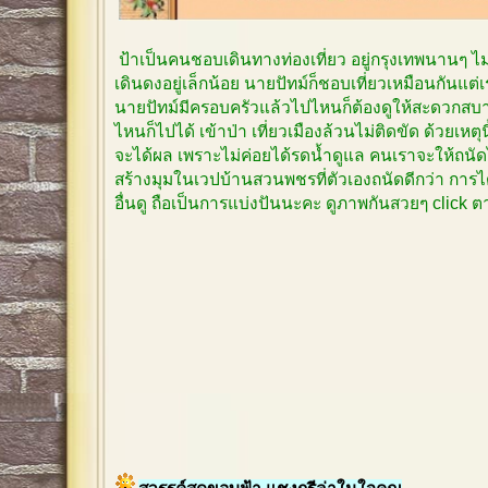
ป้าเป็นคนชอบเดินทางท่องเที่ยว อยู่กรุงเทพนานๆ 
เดินดงอยู่เล็กน้อย นายปัทม์ก็ชอบเที่ยวเหมือนกันแต
นายปัทม์มีครอบครัวแล้วไปไหนก็ต้องดูให้สะดวกสบาย
ไหนก็ไปได้ เข้าป่า เที่ยวเมืองล้วนไม่ติดขัด ด้วยเหตุ
จะได้ผล เพราะไม่ค่อยได้รดน้ำดูแล คนเราจะให้ถนัด
สร้างมุมในเวปบ้านสวนพชรที่ตัวเองถนัดดีกว่า การได
อื่นดู ถือเป็นการแบ่งปันนะคะ ดูภาพกันสวยๆ click