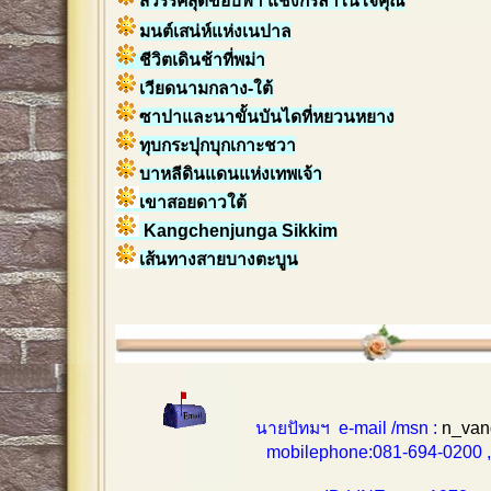
สวรรค์สุดขอบฟ้า แชงกรีล่าในใจคุณ
มนต์เสน่ห์แห่งเนปาล
ชีวิตเดินช้าที่พม่า
เวียดนามกลาง-ใต้
ซาปาและนาขั้นบันไดที่หยวนหยาง
ทุบกระปุกบุกเกาะชวา
บาหลีดินแดนแห่งเทพเจ้า
เขาสอยดาวใต้
Kangchenjunga Sikkim
เส้นทางสายบางตะบูน
นายปัทมฯ e-mail /msn :
n_van
mobilephone:081-694-0200 , 0