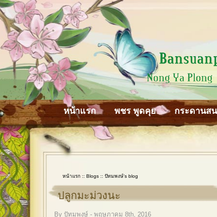
หน้าแรก
พชร พูดคุย
กระดานส
หน้าแรก
::
Blogs
::
ปัทมพงษ์'s blog
ปลูกมะม่วงนะ
By ปัทมพงษ์ - พฤษภาคม 8th, 2016