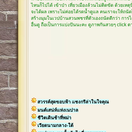
ไหนก็ไปได้ เข้าป่า เที่ยวเมืองล้วนไม่ติดขัด ด้วยเหตุ
จะได้ผล เพราะไม่ค่อยได้รดน้ำดูแล คนเราจะให้ถนัด
สร้างมุมในเวปบ้านสวนพชรที่ตัวเองถนัดดีกว่า การได
อื่นดู ถือเป็นการแบ่งปันนะคะ ดูภาพกันสวยๆ click
สวรรค์สุดขอบฟ้า แชงกรีล่าในใจคุณ
มนต์เสน่ห์แห่งเนปาล
ชีวิตเดินช้าที่พม่า
เวียดนามกลาง-ใต้