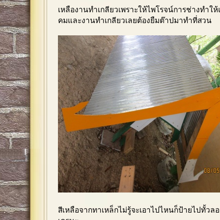
เหลืองานทำเกลียวเพราะให้ไพโรจน์การช่างทำให้
คมและงานทำเกลียวเลยต้องยืมต๊าปมาทำที่สวน
สีเหลือจากทาเหล็กไม่รู้จะเอาไปไหนก็ป้ายไปทั้วลองป้