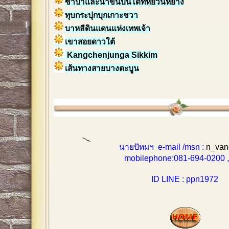
ซาปาและนาขั้นบันไดที่หยวนหยาง
ทุบกระปุกบุกเกาะชวา
บาหลีดินแดนแห่งเทพเจ้า
เขาสอยดาวใต้
Kangchenjunga Sikkim
เส้นทางสายบางตะบูน
นายปัทมฯ e-mail /msn :
n_van
mobilephone:081-694-0200 , 0
ID LINE : ppn1972