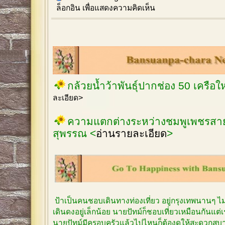
ล็อกอิน
เพื่อแสดงความคิดเห็น
กล้วยน้ำว้าพันธุ์ปากช่อง 50 เครือ
ละเอียด>
ความแตกต่างระหว่างชมพูเพชรสายร
สุพรรณ <
อ่านรายละเอียด
>
ป้าเป็นคนชอบเดินทางท่องเที่ยว อยู่กรุงเทพนานๆ 
เดินดงอยู่เล็กน้อย นายปัทม์ก็ชอบเที่ยวเหมือนกันแต
นายปัทม์มีครอบครัวแล้วไปไหนก็ต้องดูให้สะดวกสบาย