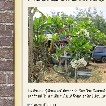
ปิดท้ายกระทู้ด้วยดอกไม้สวยๆ รับกับหน้าแล้งสวยด
เลวร้ายนี้ ไม่นานก็ผ่านไปได้ด้วยดี อาทิตย์นี้จบแค่
ปัทมพงษ์'s blog