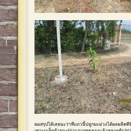
ผมสรุปได้เลยนะว่าที่แถวนี้ปลูกมะม่วงได้ผลผลิตดีที
เพาะเมล็ดด้วยนะ(ผ่านการทดลองแล้วหลายต้น)ผ่าน