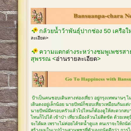
กล้วยน้ำว้าพันธุ์ปากช่อง 50 เครือ
ละเอียด>
ความแตกต่างระหว่างชมพูเพชรสายร
สุพรรณ <
อ่านรายละเอียด
>
ป้าเป็นคนชอบเดินทางท่องเที่ยว อยู่กรุงเทพนานๆ 
เดินดงอยู่เล็กน้อย นายปัทม์ก็ชอบเที่ยวเหมือนกันแต
นายปัทม์มีครอบครัวแล้วไปไหนก็ต้องดูให้สะดวกสบาย
ไหนก็ไปได้ เข้าป่า เที่ยวเมืองล้วนไม่ติดขัด ด้วยเหตุ
จะได้ผล เพราะไม่ค่อยได้รดน้ำดูแล คนเราจะให้ถนัด
สร้างมุมในเวปบ้านสวนพชรที่ตัวเองถนัดดีกว่า การได