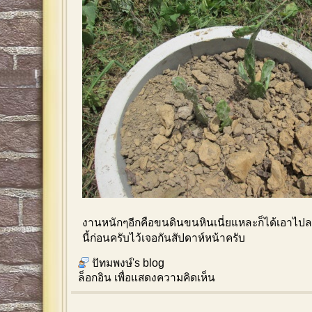
งานหนักๆอีกคือขนดินขนหินเนี่ยแหละก็ได้เอาไปล
นี้ก่อนครับไว้เจอกันสัปดาห์หน้าครับ
ปัทมพงษ์'s blog
ล็อกอิน
เพื่อแสดงความคิดเห็น