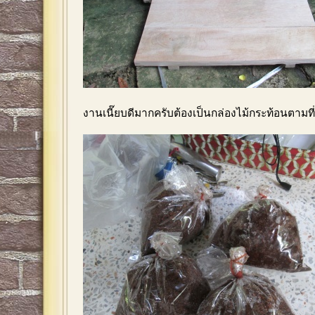
งานเนี๊ยบดีมากครับต้องเป็นกล่องไม้กระท้อนตามท