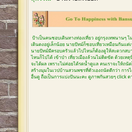
ป้าเป็นคนชอบเดินทางท่องเที่ยว อยู่กรุงเทพนานๆ 
เดินดงอยู่เล็กน้อย นายปัทม์ก็ชอบเที่ยวเหมือนกันแต
นายปัทม์มีครอบครัวแล้วไปไหนก็ต้องดูให้สะดวกสบาย
ไหนก็ไปได้ เข้าป่า เที่ยวเมืองล้วนไม่ติดขัด ด้วยเหตุ
จะได้ผล เพราะไม่ค่อยได้รดน้ำดูแล คนเราจะให้ถนัด
สร้างมุมในเวปบ้านสวนพชรที่ตัวเองถนัดดีกว่า การได
อื่นดู ถือเป็นการแบ่งปันนะคะ ดูภาพกันสวยๆ click