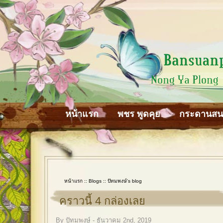
หน้าแรก
พชร พูดคุย
กระดานส
หน้าแรก
::
Blogs
::
ปัทมพงษ์'s blog
คราวนี้ 4 กล่องเลย
By ปัทมพงษ์ - ธันวาคม 2nd, 2019