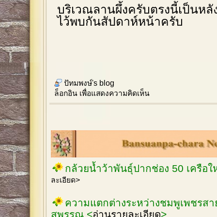
บริเวณลานผึ้งครับตรงนี้เป็นหลัง
ไว้พบกันสัปดาห์หน้าครับ
ปัทมพงษ์'s blog
ล็อกอิน
เพื่อแสดงความคิดเห็น
กล้วยน้ำว้าพันธุ์ปากช่อง 50 เครือ
ละเอียด>
ความแตกต่างระหว่างชมพูเพชรสายร
สุพรรณ <
อ่านรายละเอียด
>