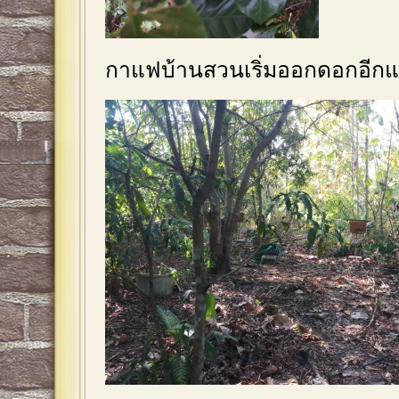
กาแฟบ้านสวนเริ่มออกดอกอีกแ