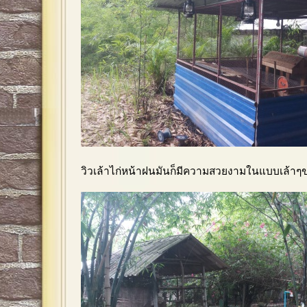
วิวเล้าไก่หน้าฝนมันก็มีความสวยงามในแบบเล้าๆ