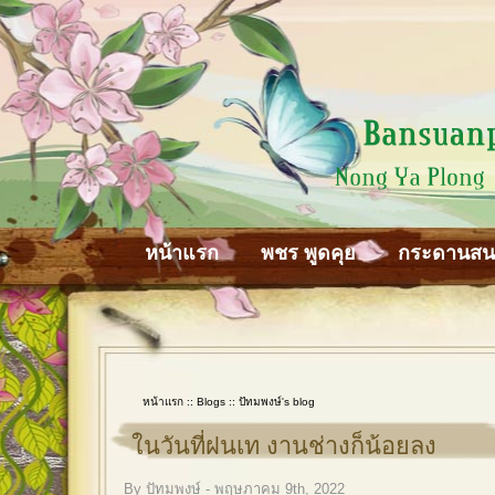
หน้าแรก
พชร พูดคุย
กระดานส
หน้าแรก
::
Blogs
::
ปัทมพงษ์'s blog
ในวันที่ฝนเท งานช่างก็น้อยลง
By ปัทมพงษ์ - พฤษภาคม 9th, 2022