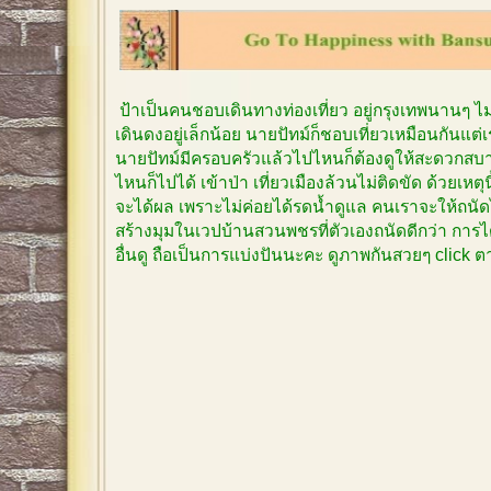
ป้าเป็นคนชอบเดินทางท่องเที่ยว อยู่กรุงเทพนานๆ 
เดินดงอยู่เล็กน้อย นายปัทม์ก็ชอบเที่ยวเหมือนกันแต
นายปัทม์มีครอบครัวแล้วไปไหนก็ต้องดูให้สะดวกสบาย
ไหนก็ไปได้ เข้าป่า เที่ยวเมืองล้วนไม่ติดขัด ด้วยเหตุ
จะได้ผล เพราะไม่ค่อยได้รดน้ำดูแล คนเราจะให้ถนัด
สร้างมุมในเวปบ้านสวนพชรที่ตัวเองถนัดดีกว่า การได
อื่นดู ถือเป็นการแบ่งปันนะคะ ดูภาพกันสวยๆ click