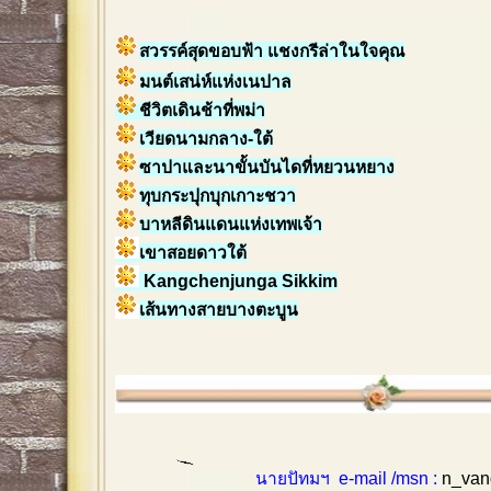
สวรรค์สุดขอบฟ้า แชงกรีล่าในใจคุณ
มนต์เสน่ห์แห่งเนปาล
ชีวิตเดินช้าที่พม่า
เวียดนามกลาง-ใต้
ซาปาและนาขั้นบันไดที่หยวนหยาง
ทุบกระปุกบุกเกาะชวา
บาหลีดินแดนแห่งเทพเจ้า
เขาสอยดาวใต้
Kangchenjunga Sikkim
เส้นทางสายบางตะบูน
นายปัทมฯ e-mail /msn :
n_van