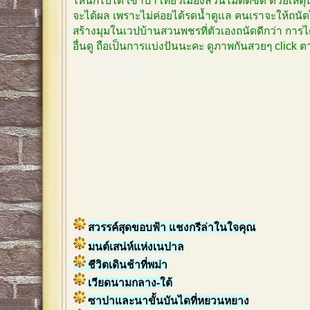
ไหนก็ไปได้ เข้าป่า เที่ยวเมืองล้วนไม่ติดขัด ด้วยเหตุ
จะได้ผล เพราะไม่ค่อยได้รดน้ำดูแล คนเราจะให้ถนัด
สร้างมุมในเวปบ้านสวนพชรที่ตัวเองถนัดดีกว่า การได
อื่นดู ถือเป็นการแบ่งปันนะคะ ดูภาพกันสวยๆ click
สวรรค์สุดขอบฟ้า แชงกรีล่าในใจคุณ
มนต์เสน่ห์แห่งเนปาล
ชีวิตเดินช้าที่พม่า
เวียดนามกลาง-ใต้
ซาปาและนาขั้นบันไดที่หยวนหยาง