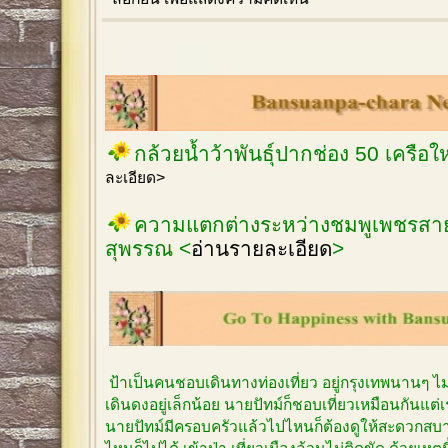
กล้วยน้ำว้าพันธุ์ปากช่อง 50 เครือ
ละเอียด>
ความแตกต่างระหว่างชมพูเพชรสายร
สุพรรณ <
อ่านรายละเอียด
>
ป้าเป็นคนชอบเดินทางท่องเที่ยว อยู่กรุงเทพนานๆ 
เดินดงอยู่เล็กน้อย นายปัทม์ก็ชอบเที่ยวเหมือนกันแต
นายปัทม์มีครอบครัวแล้วไปไหนก็ต้องดูให้สะดวกสบาย