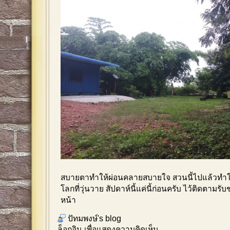
สบายตาทำให้ผ่อนคลายสบายใจ สวนนี้ไปแล้วทำใ
โลกที่วุ่นวาย สัปดาห์นี้แค่นี้ก่อนครับ ไว้ติดตามรั
หน้า
ปัทมพงษ์'s blog
ล็อกอิน
เพื่อแสดงความคิดเห็น