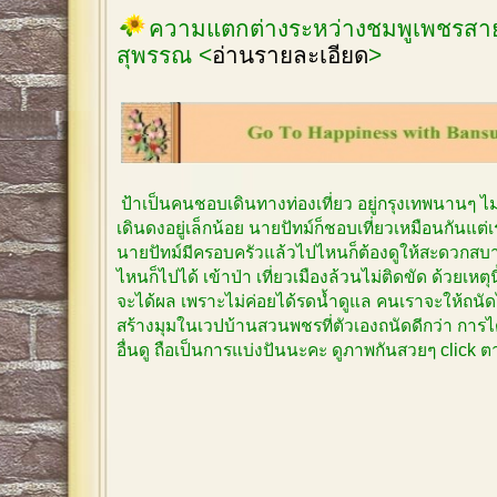
ความแตกต่างระหว่างชมพูเพชรสายร
สุพรรณ <
อ่านรายละเอียด
>
ป้าเป็นคนชอบเดินทางท่องเที่ยว อยู่กรุงเทพนานๆ 
เดินดงอยู่เล็กน้อย นายปัทม์ก็ชอบเที่ยวเหมือนกันแต
นายปัทม์มีครอบครัวแล้วไปไหนก็ต้องดูให้สะดวกสบาย
ไหนก็ไปได้ เข้าป่า เที่ยวเมืองล้วนไม่ติดขัด ด้วยเหตุ
จะได้ผล เพราะไม่ค่อยได้รดน้ำดูแล คนเราจะให้ถนัด
สร้างมุมในเวปบ้านสวนพชรที่ตัวเองถนัดดีกว่า การได
อื่นดู ถือเป็นการแบ่งปันนะคะ ดูภาพกันสวยๆ click