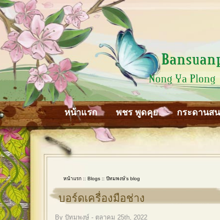
หน้าแรก
พชร พูดคุย
กระดานส
หน้าแรก
::
Blogs
::
ปัทมพงษ์'s blog
บอร์ดเครื่องมือช่าง
By ปัทมพงษ์ - ตุลาคม 25th, 2022