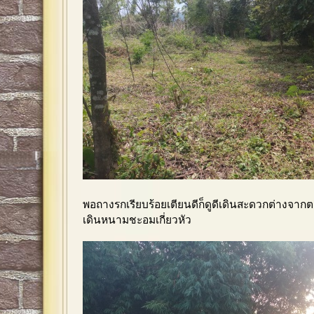
พอถางรกเรียบร้อยเตียนดีก็ดูดีเดินสะดวกต่างจาก
เดินหนามชะอมเกี่ยวหัว