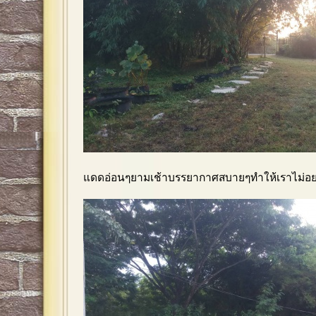
แดดอ่อนๆยามเช้าบรรยากาศสบายๆทำให้เราไม่อย