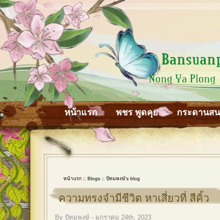
หน้าแรก
พชร พูดคุย
กระดานส
หน้าแรก
::
Blogs
::
ปัทมพงษ์'s blog
ความทรงจำมีชีวิต หาเสี่ยวที่ สีคิ้ว
By ปัทมพงษ์ - มกราคม 24th, 2023