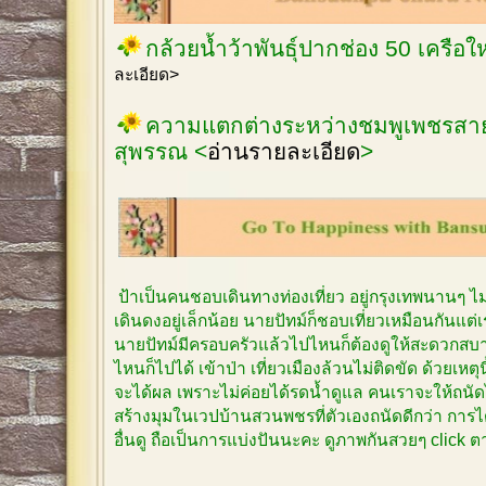
กล้วยน้ำว้าพันธุ์ปากช่อง 50 เครือ
ละเอียด>
ความแตกต่างระหว่างชมพูเพชรสายร
สุพรรณ <
อ่านรายละเอียด
>
ป้าเป็นคนชอบเดินทางท่องเที่ยว อยู่กรุงเทพนานๆ 
เดินดงอยู่เล็กน้อย นายปัทม์ก็ชอบเที่ยวเหมือนกันแต
นายปัทม์มีครอบครัวแล้วไปไหนก็ต้องดูให้สะดวกสบาย
ไหนก็ไปได้ เข้าป่า เที่ยวเมืองล้วนไม่ติดขัด ด้วยเหตุ
จะได้ผล เพราะไม่ค่อยได้รดน้ำดูแล คนเราจะให้ถนัด
สร้างมุมในเวปบ้านสวนพชรที่ตัวเองถนัดดีกว่า การได
อื่นดู ถือเป็นการแบ่งปันนะคะ ดูภาพกันสวยๆ click