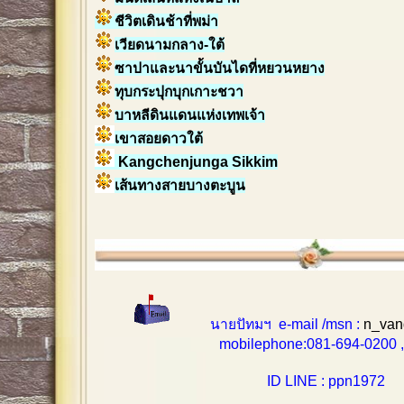
ชีวิตเดินช้าที่พม่า
เวียดนามกลาง-ใต้
ซาปาและนาขั้นบันไดที่หยวนหยาง
ทุบกระปุกบุกเกาะชวา
บาหลีดินแดนแห่งเทพเจ้า
เขาสอยดาวใต้
Kangchenjunga Sikkim
เส้นทางสายบางตะบูน
นายปัทมฯ e-mail /msn :
n_van
mobilephone:081-694-0200 , 0
ID LINE : ppn1972