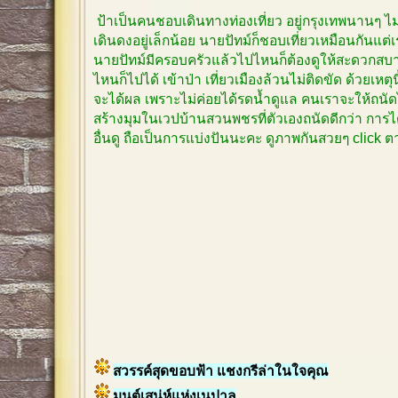
ป้าเป็นคนชอบเดินทางท่องเที่ยว อยู่กรุงเทพนานๆ 
เดินดงอยู่เล็กน้อย นายปัทม์ก็ชอบเที่ยวเหมือนกันแต
นายปัทม์มีครอบครัวแล้วไปไหนก็ต้องดูให้สะดวกสบาย
ไหนก็ไปได้ เข้าป่า เที่ยวเมืองล้วนไม่ติดขัด ด้วยเหตุ
จะได้ผล เพราะไม่ค่อยได้รดน้ำดูแล คนเราจะให้ถนัด
สร้างมุมในเวปบ้านสวนพชรที่ตัวเองถนัดดีกว่า การได
อื่นดู ถือเป็นการแบ่งปันนะคะ ดูภาพกันสวยๆ click
สวรรค์สุดขอบฟ้า แชงกรีล่าในใจคุณ
มนต์เสน่ห์แห่งเนปาล