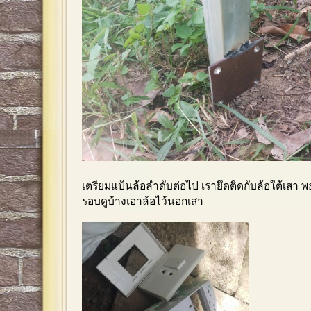
เตรียมแป้นล้อลำดับต่อไป เรายึดติดกับล้อใต้เสา 
รอบดูบ้างเอาล้อไว้นอกเสา