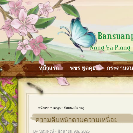
หน้าแรก
พชร พูดคุย
กระดานส
หน้าแรก
::
Blogs
::
ปัทมพงษ์'s blog
ความคืบหน้าตามความเหนื่อย
By ปัทมพงษ์ - มิถุนายน 9th, 2025