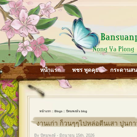
หน้าแรก
พชร พูดคุย
กระดานส
หน้าแรก
::
Blogs
::
ปัทมพงษ์'s blog
งานเก่า ก็วนๆๆไปหล่อตีนเสา ปูนกา
By ปัทมพงษ์ - มิถุนายน 15th, 2026