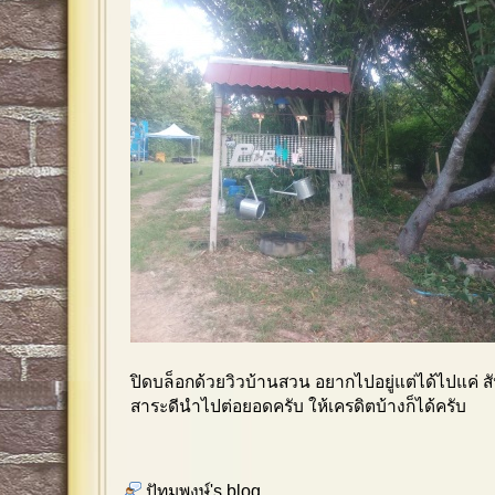
ปิดบล็อกด้วยวิวบ้านสวน อยากไปอยู่แต่ได้ไปแค่ ส
สาระดีนำไปต่อยอดครับ ให้เครดิตบ้างก็ได้ครับ
ปัทมพงษ์'s blog