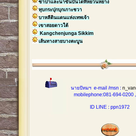
ซาปาและนาขั้นบันไดที่หยวนหยาง
ทุบกระปุกบุกเกาะชวา
บาหลีดินแดนแห่งเทพเจ้า
เขาสอยดาวใต้
Kangchenjunga Sikkim
เส้นทางสายบางตะบูน
นายปัทมฯ e-mail /msn :
n_van
mobilephone:081-694-0200 , 0
ID LINE : ppn1972