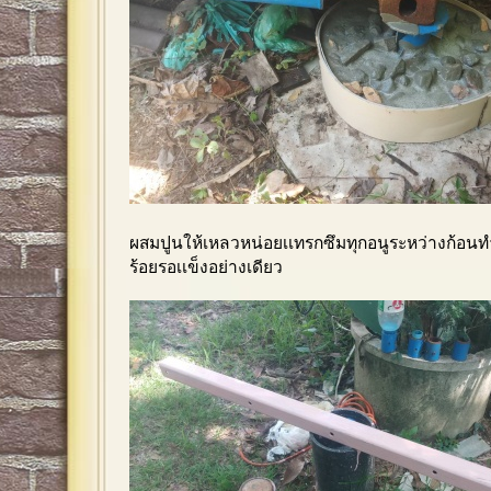
ผสมปูนให้เหลวหน่อยเเทรกซึมทุกอนูระหว่างก้อนทำง
ร้อยรอเเข็งอย่างเดียว