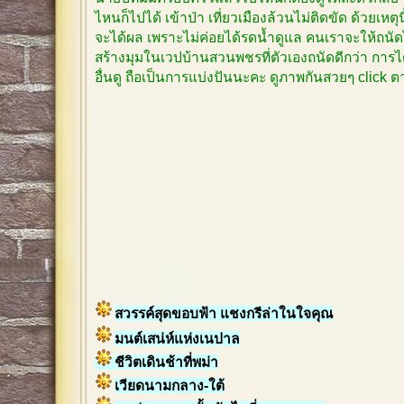
ไหนก็ไปได้ เข้าป่า เที่ยวเมืองล้วนไม่ติดขัด ด้วยเหตุ
จะได้ผล เพราะไม่ค่อยได้รดน้ำดูแล คนเราจะให้ถนัด
สร้างมุมในเวปบ้านสวนพชรที่ตัวเองถนัดดีกว่า การได
อื่นดู ถือเป็นการแบ่งปันนะคะ ดูภาพกันสวยๆ click
สวรรค์สุดขอบฟ้า แชงกรีล่าในใจคุณ
มนต์เสน่ห์แห่งเนปาล
ชีวิตเดินช้าที่พม่า
เวียดนามกลาง-ใต้