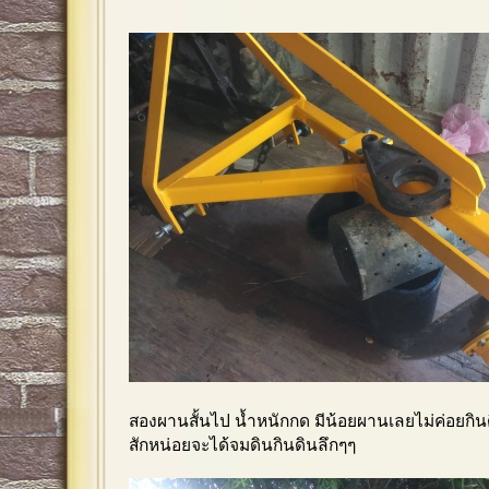
สองผานสั้นไป น้ำหนักกด มีน้อยผานเลยไม่ค่อยกิน
สักหน่อยจะได้จมดินกินดินลึกๆๆ