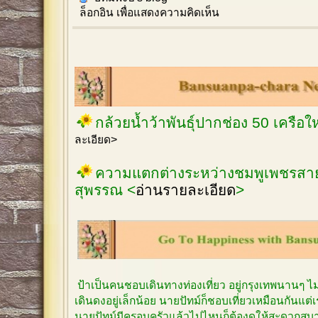
ล็อกอิน
เพื่อแสดงความคิดเห็น
กล้วยน้ำว้าพันธุ์ปากช่อง 50 เครือ
ละเอียด>
ความแตกต่างระหว่างชมพูเพชรสายร
สุพรรณ <
อ่านรายละเอียด
>
ป้าเป็นคนชอบเดินทางท่องเที่ยว อยู่กรุงเทพนานๆ 
เดินดงอยู่เล็กน้อย นายปัทม์ก็ชอบเที่ยวเหมือนกันแต
นายปัทม์มีครอบครัวแล้วไปไหนก็ต้องดูให้สะดวกสบาย