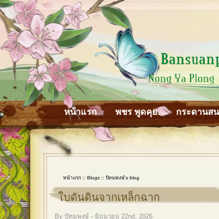
หน้าแรก
พชร พูดคุย
กระดานส
หน้าแรก
::
Blogs
::
ปัทมพงษ์'s blog
ใบดันดินจากเหล็กฉาก
By ปัทมพงษ์ - มิถุนายน 22nd, 2026