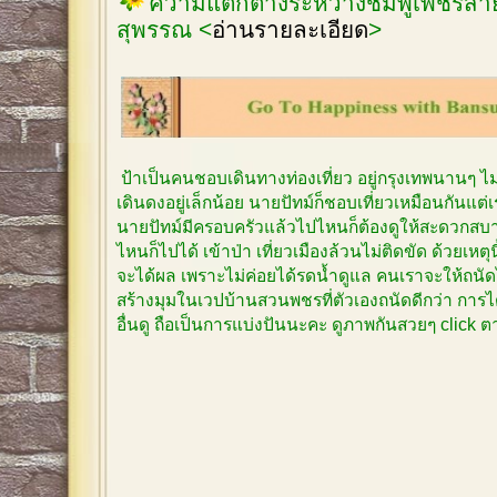
ความแตกต่างระหว่างชมพูเพชรสายร
สุพรรณ <
อ่านรายละเอียด
>
ป้าเป็นคนชอบเดินทางท่องเที่ยว อยู่กรุงเทพนานๆ 
เดินดงอยู่เล็กน้อย นายปัทม์ก็ชอบเที่ยวเหมือนกันแต
นายปัทม์มีครอบครัวแล้วไปไหนก็ต้องดูให้สะดวกสบาย
ไหนก็ไปได้ เข้าป่า เที่ยวเมืองล้วนไม่ติดขัด ด้วยเหตุ
จะได้ผล เพราะไม่ค่อยได้รดน้ำดูแล คนเราจะให้ถนัด
สร้างมุมในเวปบ้านสวนพชรที่ตัวเองถนัดดีกว่า การได
อื่นดู ถือเป็นการแบ่งปันนะคะ ดูภาพกันสวยๆ click