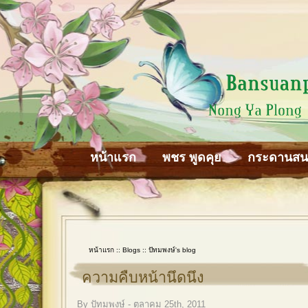
หน้าแรก
พชร พูดคุย
กระดานส
หน้าแรก
::
Blogs
::
ปัทมพงษ์'s blog
ความคืบหน้านึดนึง
By ปัทมพงษ์ - ตุลาคม 25th, 2011