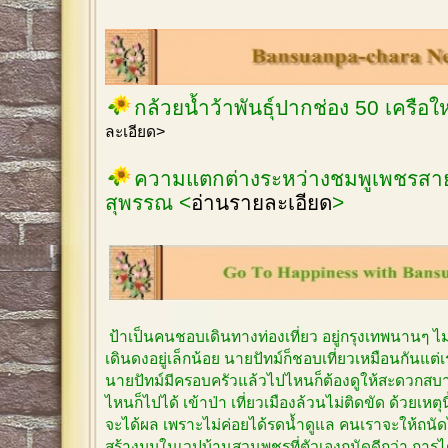
กล้วยน้ำว้าพันธุ์ปากช่อง 50 เครือ
ละเอียด>
ความแตกต่างระหว่างชมพูเพชรสายร
สุพรรณ <
อ่านรายละเอียด
>
ป้าเป็นคนชอบเดินทางท่องเที่ยว อยู่กรุงเทพนานๆ 
เดินดงอยู่เล็กน้อย นายปัทม์ก็ชอบเที่ยวเหมือนกันแต
นายปัทม์มีครอบครัวแล้วไปไหนก็ต้องดูให้สะดวกสบาย
ไหนก็ไปได้ เข้าป่า เที่ยวเมืองล้วนไม่ติดขัด ด้วยเหตุ
จะได้ผล เพราะไม่ค่อยได้รดน้ำดูแล คนเราจะให้ถนัด
สร้างมุมในเวปบ้านสวนพชรที่ตัวเองถนัดดีกว่า การได