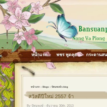
หน้าแรก
พชร พูดคุย
กระดานส
หน้าแรก
::
Blogs
::
ปัทมพงษ์'s blog
สวัสดีปีใหม่ 2557 จ้า
By ปัทมพงษ์ - ธันวาคม 30th, 2013