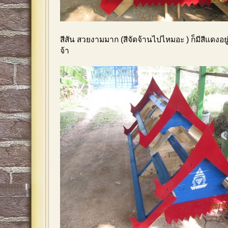
สีสัน สวยงามมาก (สีจัดจ้านไปไหมอะ ) ก็มีสีแดงอยู
จ้า