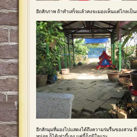
อีถสักภาพ ถ้าทำเสร็จแล้วคงจะมองเห็นแต่ไกลเป็น
อีกสักมุมที่มองไปแสดงได้ถึงความร่มรื่นของสวน ที
หน่อย ก็ได้เท่านี้เอง แค่นี้ก็ภูมิใจแระ