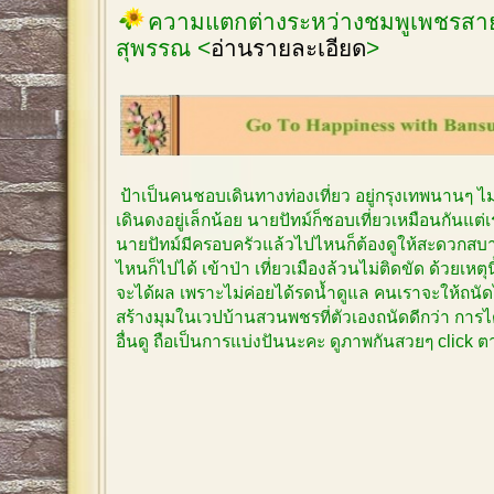
ความแตกต่างระหว่างชมพูเพชรสายร
สุพรรณ <
อ่านรายละเอียด
>
ป้าเป็นคนชอบเดินทางท่องเที่ยว อยู่กรุงเทพนานๆ 
เดินดงอยู่เล็กน้อย นายปัทม์ก็ชอบเที่ยวเหมือนกันแต
นายปัทม์มีครอบครัวแล้วไปไหนก็ต้องดูให้สะดวกสบาย
ไหนก็ไปได้ เข้าป่า เที่ยวเมืองล้วนไม่ติดขัด ด้วยเหตุ
จะได้ผล เพราะไม่ค่อยได้รดน้ำดูแล คนเราจะให้ถนัด
สร้างมุมในเวปบ้านสวนพชรที่ตัวเองถนัดดีกว่า การได
อื่นดู ถือเป็นการแบ่งปันนะคะ ดูภาพกันสวยๆ click