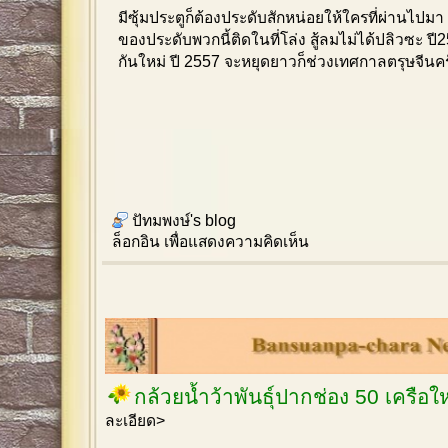
มีซุ้มประตูก็ต้องประดับสักหน่อยให้ใครที่ผ่านไปมา ร
ของประดับพวกนี้ติดในที่โล่ง สู้ลมไม่ได้ปลิวซะ ปี25
กันใหม่ ปี 2557 จะหยุดยาวก็ช่วงเทศกาลตรุษจีนค
ปัทมพงษ์'s blog
ล็อกอิน
เพื่อแสดงความคิดเห็น
กล้วยน้ำว้าพันธุ์ปากช่อง 50 เครือ
ละเอียด>