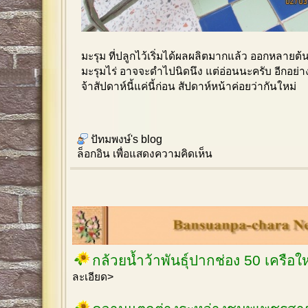
มะรุม ที่ปลูกไว้เริ่มได้ผลผลิตมากแล้ว ออกหลายต
มะรุมไร่ อาจจะดำไปนิดนึง แต่อ่อนนะครับ อีกอย
จ้าสัปดาห์นี้แค่นี้ก่อน สัปดาห์หน้าค่อยว่ากันใหม่
ปัทมพงษ์'s blog
ล็อกอิน
เพื่อแสดงความคิดเห็น
กล้วยน้ำว้าพันธุ์ปากช่อง 50 เครือ
ละเอียด>