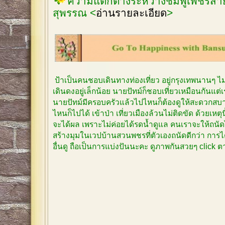
ความแตกต่างระหว่างชมพูเพชรสายร
สุพรรณ <
อ่านรายละเอียด
>
ป้าเป็นคนชอบเดินทางท่องเที่ยว อยู่กรุงเทพนานๆ 
เดินดงอยู่เล็กน้อย นายปัทม์ก็ชอบเที่ยวเหมือนกันแต
นายปัทม์มีครอบครัวแล้วไปไหนก็ต้องดูให้สะดวกสบาย
ไหนก็ไปได้ เข้าป่า เที่ยวเมืองล้วนไม่ติดขัด ด้วยเหตุ
จะได้ผล เพราะไม่ค่อยได้รดน้ำดูแล คนเราจะให้ถนัด
สร้างมุมในเวปบ้านสวนพชรที่ตัวเองถนัดดีกว่า การได
อื่นดู ถือเป็นการแบ่งปันนะคะ ดูภาพกันสวยๆ click