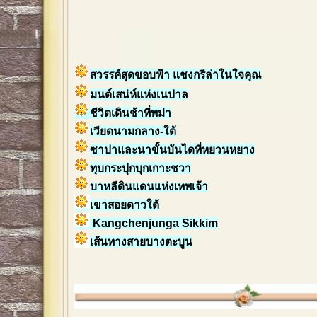
สวรรค์สุดขอบฟ้า แชงกรีล่าในใจคุณ
มนต์เสน่ห์แห่งเนปาล
ชีวิตเดินช้าที่พม่า
เวียดนามกลาง-ใต้
ซาปาและนาขั้นบันไดที่หยวนหยาง
ทุบกระปุกบุกเกาะชวา
บาหลีดินแดนแห่งเทพเจ้า
เขาสอยดาวใต้
Kangchenjunga Sikkim
เส้นทางสายบางตะบูน