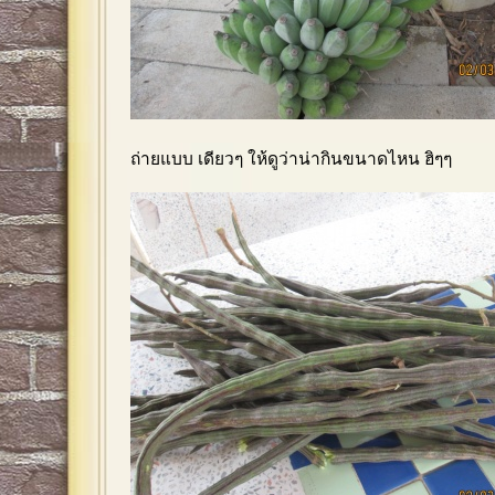
ถ่ายแบบ เดียวๆ ให้ดูว่าน่ากินขนาดไหน ฮิๆๆ