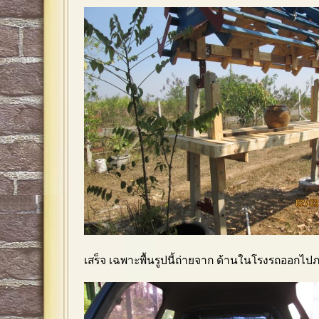
เสร็จ เฉพาะพื้นรูปนี้ถ่ายจาก ด้านในโรงรถออกไ