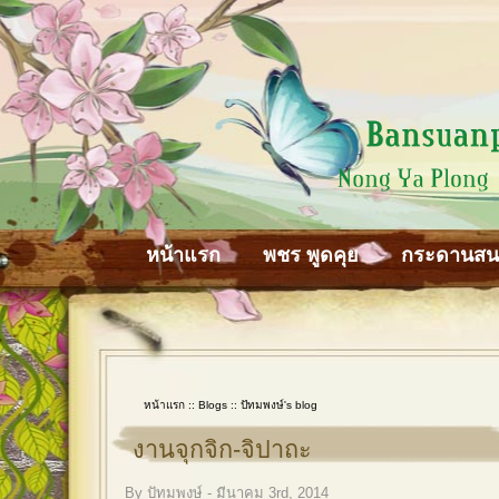
หน้าแรก
พชร พูดคุย
กระดานส
หน้าแรก
::
Blogs
::
ปัทมพงษ์'s blog
งานจุกจิก-จิปาถะ
By ปัทมพงษ์ - มีนาคม 3rd, 2014