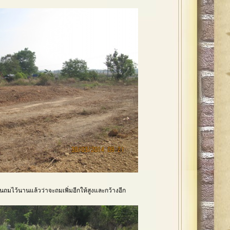
านถมไว้นานแล้วว่าจะถมเพิ่มอีกให้สูงและกว้างอีก