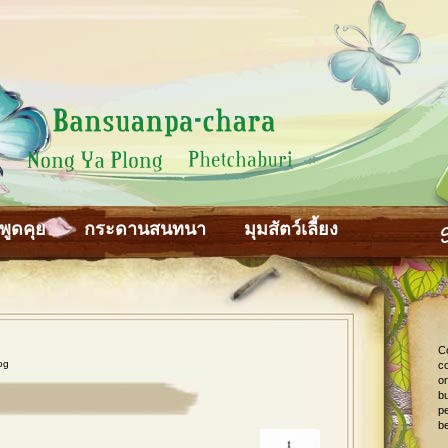
พูดคุย
กระดานสนทนา
มุมสัตว์เลี้ยง
C
og
co
o
bu
pe
be