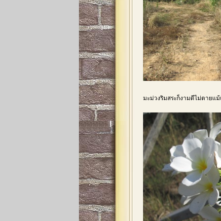
มะม่วงริมสระก็งามดีไม่ตายแม้