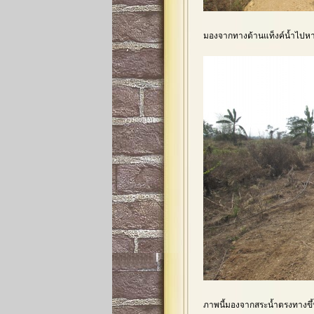
มองจากทางด้านแท็งค์น้ำไปหาส
ภาพนี้มองจากสระน้ำตรงทางขึ้