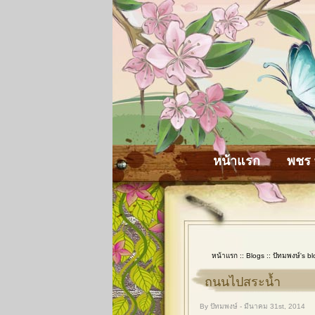
หน้าแรก
พชร 
หน้าแรก
::
Blogs
::
ปัทมพงษ์'s bl
ถนนไปสระน้ำ
By ปัทมพงษ์ - มีนาคม 31st, 2014