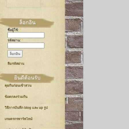
ล็อกอิน
ชื่อผู้ใช้:
*
รหัสผ่าน:
*
ลืมรหัสผ่าน
ยินดีต้อนรับ
คุยกันก่อนเข้าสวน
ข้อตกลงร่วมกัน
วิธีการบันทึก blog และ up รูป
เกษตรกรพาร์ทไทม์