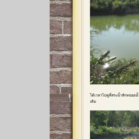
ได้เวลาไปดูที่สระน้ำสักหน่อยน้ำ
เดิม