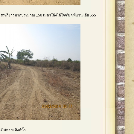
ระก็ยาวมากประมาณ 150 เมตรโค้งได้ใจจริงๆ พี่แว่น เอ้ย 555
นไปทางแท็งค์น้ำ