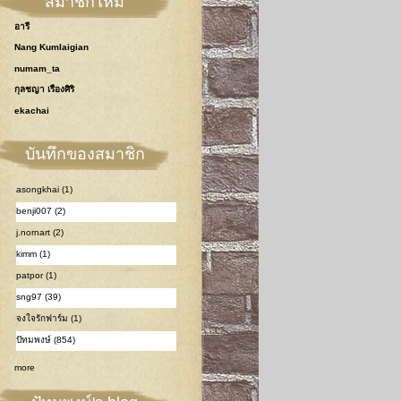
สมาชิกใหม่
อารี
Nang Kumlaigian
numam_ta
กุลชญา เรืองศิริ
ekachai
บันทึกของสมาชิก
asongkhai (1)
benji007 (2)
j.nornart (2)
kimm (1)
patpor (1)
sng97 (39)
จงใจรักฟาร์ม (1)
ปัทมพงษ์ (854)
more