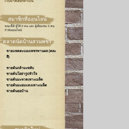
เวปมาสเตอร์จำเป็น
สมาชิกที่ออนไลน์
ขณะนี้มี
ผู้ใช้ 0 คน
และ
ผู้เยี่ยมชม 0 คน
กำลังออนไลน์
ตลาดนัดบ้านสวนพชร
ขายแพดตะบองเพชรทานผล (คละ
สี)
ขายต้นกล้ามะพลับ
ขายต้นโฮย่ารูปหัวใจ
ขายต้นมะหวดเพาะเมล็ด
ขายต้นมะยมแดงเพาะเมล็ด
ขายต้นยอบ้าน