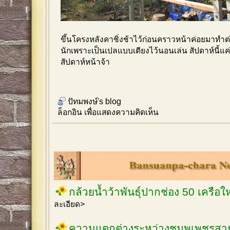
ขึ้นโครงหลังคาชิ่งช้าไว้ก่อนคราวหน้าค่อยมาทำต
นักเพราะเป็นเปลแบบเตียงไว้นอนเล่น สัปดาห์นี้แค
สัปดาห์หน้าจ้า
ปัทมพงษ์'s blog
ล็อกอิน
เพื่อแสดงความคิดเห็น
กล้วยน้ำว้าพันธุ์ปากช่อง 50 เครือ
ละเอียด>
ความแตกต่างระหว่างชมพูเพชรสายร