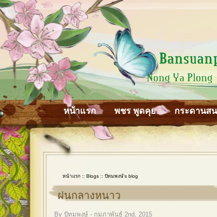
หน้าแรก
พชร พูดคุย
กระดานส
หน้าแรก
::
Blogs
::
ปัทมพงษ์'s blog
ฝนกลางหนาว
By ปัทมพงษ์ - กุมภาพันธ์ 2nd, 2015