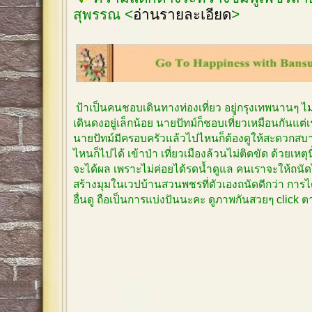
สุพรรณ <
อ่านรายละเอียด
>
ป้าเป็นคนชอบเดินทางท่องเที่ยว อยู่กรุงเทพนานๆ 
เดินดงอยู่เล็กน้อย นายปัทม์ก็ชอบเที่ยวเหมือนกันแต
นายปัทม์มีครอบครัวแล้วไปไหนก็ต้องดูให้สะดวกสบาย
ไหนก็ไปได้ เข้าป่า เที่ยวเมืองล้วนไม่ติดขัด ด้วยเหตุ
จะได้ผล เพราะไม่ค่อยได้รดน้ำดูแล คนเราจะให้ถนัด
สร้างมุมในเวปบ้านสวนพชรที่ตัวเองถนัดดีกว่า การได
อื่นดู ถือเป็นการแบ่งปันนะคะ ดูภาพกันสวยๆ click