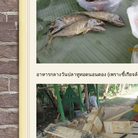
อาหารกลางวันปลาทูทอดนอนตอง (เพราะขี้เกียจล