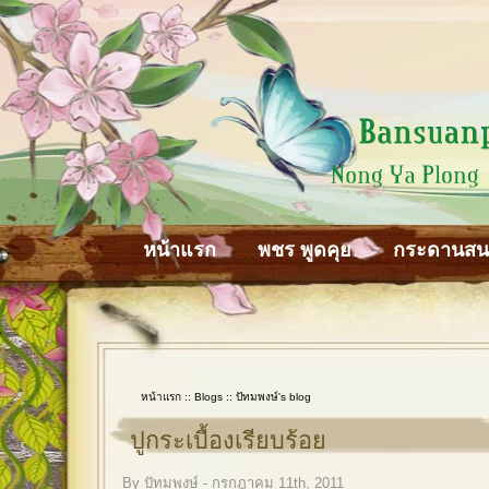
หน้าแรก
พชร พูดคุย
กระดานส
หน้าแรก
::
Blogs
::
ปัทมพงษ์'s blog
ปูกระเบื้องเรียบร้อย
By ปัทมพงษ์ - กรกฎาคม 11th, 2011