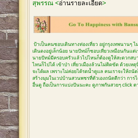
สุพรรณ <
อ่านรายละเอียด
>
ป้าเป็นคนชอบเดินทางท่องเที่ยว อยู่กรุงเทพนานๆ 
เดินดงอยู่เล็กน้อย นายปัทม์ก็ชอบเที่ยวเหมือนกันแต
นายปัทม์มีครอบครัวแล้วไปไหนก็ต้องดูให้สะดวกสบาย
ไหนก็ไปได้ เข้าป่า เที่ยวเมืองล้วนไม่ติดขัด ด้วยเหตุ
จะได้ผล เพราะไม่ค่อยได้รดน้ำดูแล คนเราจะให้ถนัด
สร้างมุมในเวปบ้านสวนพชรที่ตัวเองถนัดดีกว่า การได
อื่นดู ถือเป็นการแบ่งปันนะคะ ดูภาพกันสวยๆ click