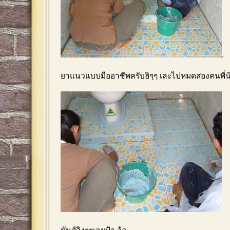
.
ยาแนวแบบมืออาชีพครับฮิๆๆ เละไปหมดสองคนพี่น