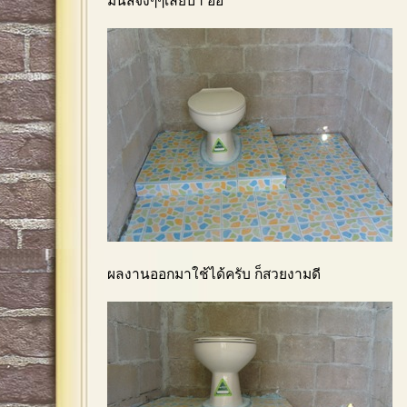
มันส์จิงๆๆเลยป้า อ้อ
ผลงานออกมาใช้ได้ครับ ก็สวยงามดี