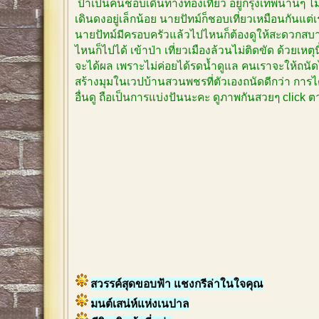
ป้าเป็นคนชอบเดินทางท่องเที่ยว อยู่กรุงเทพนานๆ 
เดินดงอยู่เล็กน้อย นายปัทม์ก็ชอบเที่ยวเหมือนกันแต
นายปัทม์มีครอบครัวแล้วไปไหนก็ต้องดูให้สะดวกสบาย
ไหนก็ไปได้ เข้าป่า เที่ยวเมืองล้วนไม่ติดขัด ด้วยเหตุ
จะได้ผล เพราะไม่ค่อยได้รดน้ำดูแล คนเราจะให้ถนัด
สร้างมุมในเวปบ้านสวนพชรที่ตัวเองถนัดดีกว่า การได
อื่นดู ถือเป็นการแบ่งปันนะคะ ดูภาพกันสวยๆ click
สวรรค์สุดขอบฟ้า แชงกรีล่าในใจคุณ
มนต์เสน่ห์แห่งเนปาล