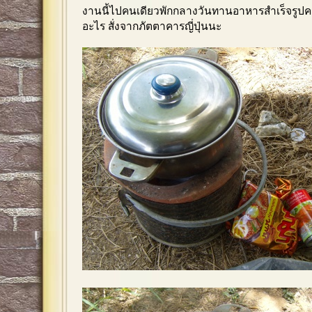
งานนี้ไปคนเดียวพักกลางวันทานอาหารสำเร็จรูปครับ
อะไร สั่งจากภัตตาคารญี่ปุ่นนะ