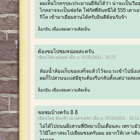
ผมเห็นไกลๆๆอะประมาณยี่ห้อได้ว่า น่าจะเป็นวีอ
ไกลอาจจะเป็นฟอร์ด โฟกัสพี่จันทนีได้ 555 เดาเ
กิโล เข้ามาเยี่ยมสวนได้ครับยินดีต้อนรับจ้า
ล็อกอิน
เพื่อแสดงความคิดเห็น
ต้องขอไปชมหน่อยล่ะครับ
เขียนโดย ponpol เมื่อ จ, 07/25/2011 - 21:23
ห้องน้ำห้องเก็บของเสร็จแล้วไว้จะแวะเข้าไปนั่งเล
ผมก็ไปสวนนะแต่มีธุระต้องรีบกลับตั้งแต่บ่ายสอง
ล็อกอิน
เพื่อแสดงความคิดเห็น
ขอชมบ้างครับ อิ อิ
เขียนโดย ต้นกล้า ณ นครเพชร เมื่อ อ, 07/26/2011 - 16:11
ไม่ได้ไปถนนฝั่งสวนพี่ปัทมาเป็นเดือนละ เพราะมัว
ไว้มีโอกาสจะไปเยี่ยมชมครับผม อยากให้เวลาเด
ดมากๆ