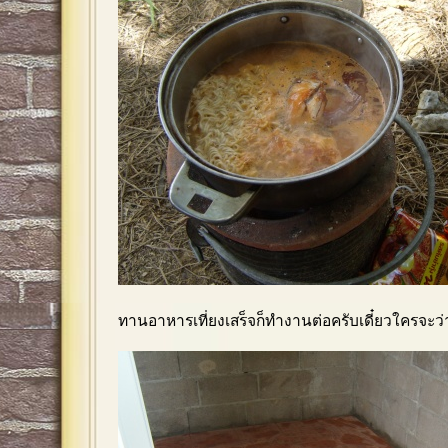
ทานอาหารเที่ยงเสร็จก็ทำงานต่อครับเดี๋ยวใครจะว่า