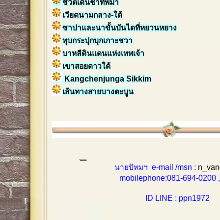
ชีวิตเดินช้าที่พม่า
เวียดนามกลาง-ใต้
ซาปาและนาขั้นบันไดที่หยวนหยาง
ทุบกระปุกบุกเกาะชวา
บาหลีดินแดนแห่งเทพเจ้า
เขาสอยดาวใต้
Kangchenjunga Sikkim
เส้นทางสายบางตะบูน
นายปัทมฯ e-mail /msn :
n_van
mobilephone:081-694-0200 , 0
ID LINE : ppn1972