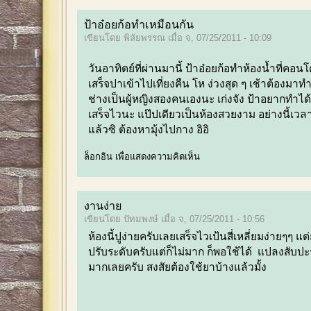
ป้าอ๋อยก้อทำเหมือนกัน
เขียนโดย พิลัยพรรณ เมื่อ จ, 07/25/2011 - 10:09
วันอาทิตย์ที่ผ่านมานี้ ป้าอ๋อยก้อทำห้องน้ำที่คอ
เสร็จปาเข้าไปเที่ยงคืน โห ง่วงสุด ๆ เช้าต้องม
ช่างเป็นผู้หญิงสองคนเองนะ เก่งจัง ป้าอยากทำได้
เสร็จไวนะ แป๊ปเดียวเป็นห้องสวยงาม อย่างนี้เว
แล้วซิ ต้องหามุ้งไปกาง อิอิ
ล็อกอิน
เพื่อแสดงความคิดเห็น
งานง่าย
เขียนโดย ปัทมพงษ์ เมื่อ จ, 07/25/2011 - 10:56
ห้องนี้ปูง่ายครับเลยเสร็จไวเป้นสี่เหลี่ยมง่ายๆๆ แ
ปรับระดับครับแต่ก็ไม่มาก
ก็พอใช้ได้
แปลงสับปะ
มากเลยครับ สงสัยต้องใช้ยาบ้างแล้วมั้ง