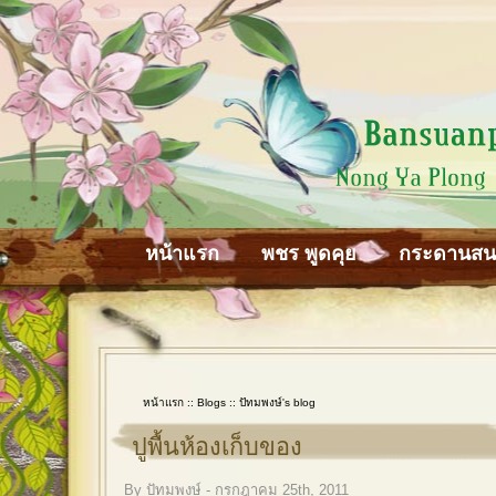
หน้าแรก
พชร พูดคุย
กระดานส
หน้าแรก
::
Blogs
::
ปัทมพงษ์'s blog
ปูพื้นห้องเก็บของ
By ปัทมพงษ์ - กรกฎาคม 25th, 2011