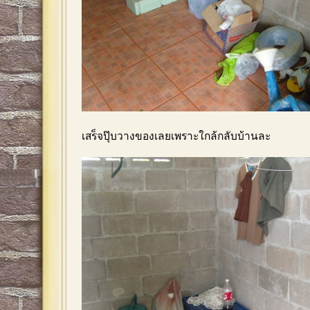
เสร็จปุ๊บวางของเลยเพราะใกล้กลับบ้านละ