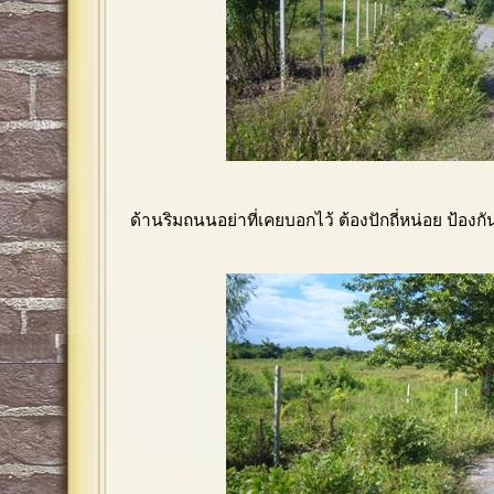
ด้านริมถนนอย่าที่เคยบอกไว้ ต้องปักถี่หน่อย ป้องกั