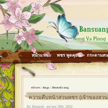
หน้าแรก
พชร พูดคุย
กระดานส
หน้าแรก
::
Blogs
::
ปัทมพงษ์'s blog
ความคืบหน้าสวนพชร (เจ้าของสวน
By ปัทมพงษ์ - ตุลาคม 25th, 2010